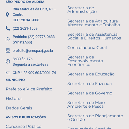
SÃO PEDRO DA ALDEIA
Secretaria de
Rua Marques da Cruz, 61 –
Administração
Centro
CEP: 28.941-086
Secretaria de Agricultura
Abastecimento e Trabalho
(22) 2621-1559
Secretaria de Assistência
Pedrinho (22) 99776-0633
Social e Direitos Humanos
(WhatsApp)
Controladoria Geral
prefeito@pmspa.rj.gov.br
Secretaria de
8h30 às 17h
Desenvolvimento
Segunda a sexta-feira
Econômico
CNPJ: 28.909.604/0001-74
Secretaria de Educação
MUNICÍPIO
Secretaria de Fazenda
Prefeito e Vice Prefeito
Secretaria de Governo
História
Secretaria de Meio
Ambiente e Pesca
Dados Gerais
Secretaria de Planejamento
AVISOS E PUBLICAÇÕES
e Gestão
Concurso Público
Procuradoria Geral do