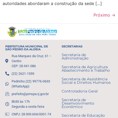
autoridades abordaram a construção da sede […]
Próximo
→
PREFEITURA MUNICIPAL DE
SECRETARIAS
SÃO PEDRO DA ALDEIA
Secretaria de
Rua Marques da Cruz, 61 –
Administração
Centro
CEP: 28.941-086
Secretaria de Agricultura
Abastecimento e Trabalho
(22) 2621-1559
Secretaria de Assistência
Pedrinho (22) 99776-0633
Social e Direitos Humanos
(WhatsApp)
Controladoria Geral
prefeito@pmspa.rj.gov.br
Secretaria de
8h30 às 17h
Desenvolvimento
Segunda a sexta-feira
Econômico
CNPJ: 28.909.604/0001-74
Secretaria de Educação