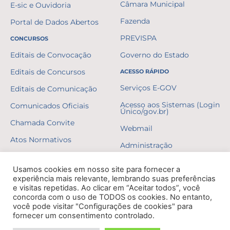
Câmara Municipal
E-sic e Ouvidoria
Fazenda
Portal de Dados Abertos
PREVISPA
CONCURSOS
Editais de Convocação
Governo do Estado
Editais de Concursos
ACESSO RÁPIDO
Serviços E-GOV
Editais de Comunicação
Acesso aos Sistemas (Login
Comunicados Oficiais
Único/gov.br)
Chamada Convite
Webmail
Atos Normativos
Administração
Resultados
Usamos cookies em nosso site para fornecer a
Gabaritos
experiência mais relevante, lembrando suas preferências
e visitas repetidas. Ao clicar em “Aceitar todos”, você
Formulários
concorda com o uso de TODOS os cookies. No entanto,
você pode visitar "Configurações de cookies" para
Erratas
fornecer um consentimento controlado.
Decretos