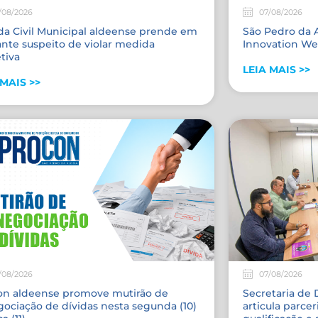
/08/2026
07/08/2026
da Civil Municipal aldeense prende em
São Pedro da A
ante suspeito de violar medida
Innovation We
tiva
LEIA MAIS >>
 MAIS >>
/08/2026
07/08/2026
on aldeense promove mutirão de
Secretaria de
ociação de dívidas nesta segunda (10)
articula parcer