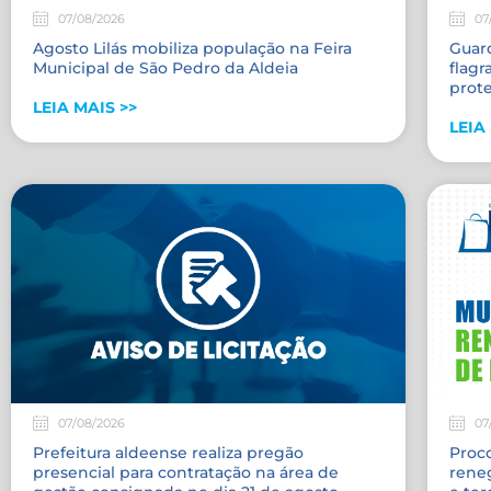
07/08/2026
07
Agosto Lilás mobiliza população na Feira
Guar
Municipal de São Pedro da Aldeia
flagr
prote
LEIA MAIS >>
LEIA
07/08/2026
07
Prefeitura aldeense realiza pregão
Proc
presencial para contratação na área de
reneg