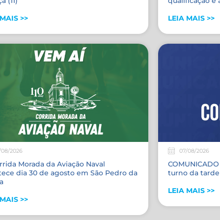
a (11)
qualificação 
 MAIS >>
LEIA MAIS >>
/08/2026
07/08/2026
rrida Morada da Aviação Naval
COMUNICADO –
tece dia 30 de agosto em São Pedro da
turno da tarde 
a
LEIA MAIS >>
 MAIS >>