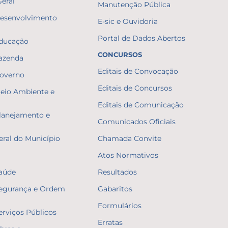
Geral
Manutenção Pública
Desenvolvimento
E-sic e Ouvidoria
Portal de Dados Abertos
Educação
CONCURSOS
Fazenda
Editais de Convocação
Governo
Editais de Concursos
Meio Ambiente e
Editais de Comunicação
Planejamento e
Comunicados Oficiais
eral do Município
Chamada Convite
Atos Normativos
Saúde
Resultados
Segurança e Ordem
Gabaritos
Formulários
erviços Públicos
Erratas