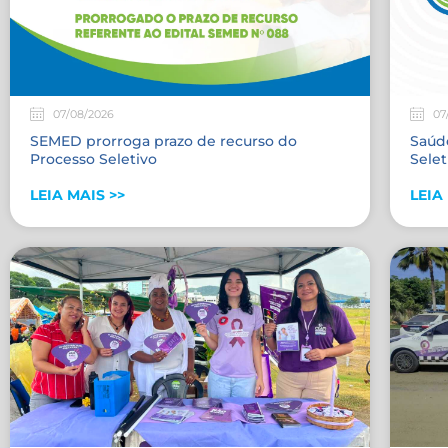
07/08/2026
07
SEMED prorroga prazo de recurso do
Saúde
Processo Seletivo
Selet
LEIA MAIS >>
LEIA