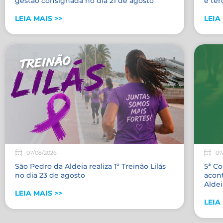
gestão consignada no dia 21 de agosto
e terç
LEIA MAIS >>
LEIA
07/08/2026
07
São Pedro da Aldeia realiza 1º Treinão Lilás
5ª Co
no dia 23 de agosto
acon
Aldei
LEIA MAIS >>
LEIA