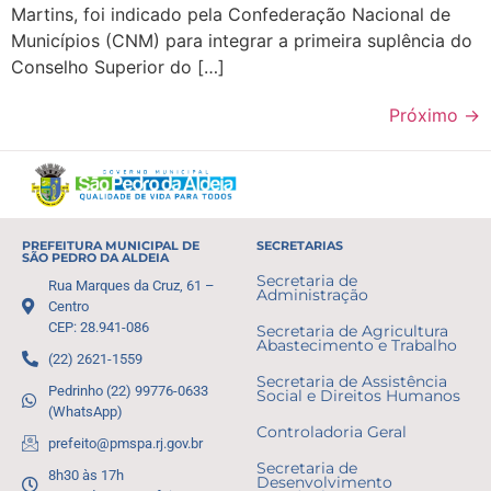
Martins, foi indicado pela Confederação Nacional de
Municípios (CNM) para integrar a primeira suplência do
Conselho Superior do […]
Próximo
→
PREFEITURA MUNICIPAL DE
SECRETARIAS
SÃO PEDRO DA ALDEIA
Secretaria de
Rua Marques da Cruz, 61 –
Administração
Centro
CEP: 28.941-086
Secretaria de Agricultura
Abastecimento e Trabalho
(22) 2621-1559
Secretaria de Assistência
Pedrinho (22) 99776-0633
Social e Direitos Humanos
(WhatsApp)
Controladoria Geral
prefeito@pmspa.rj.gov.br
Secretaria de
8h30 às 17h
Desenvolvimento