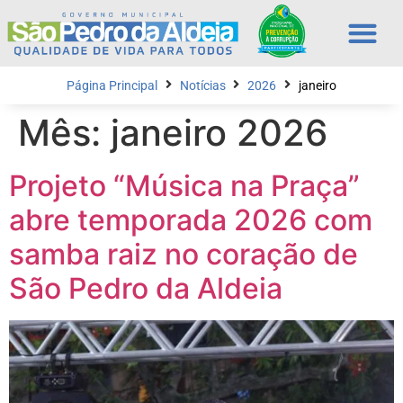
Página Principal
Notícias
2026
janeiro
Mês:
janeiro 2026
Projeto “Música na Praça”
abre temporada 2026 com
samba raiz no coração de
São Pedro da Aldeia