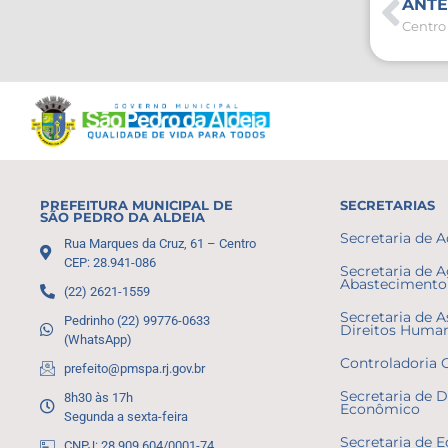
ANTE
PREFEITURA MUNICIPAL DE
SECRETARIAS
SÃO PEDRO DA ALDEIA
Secretaria de 
Rua Marques da Cruz, 61 – Centro
CEP: 28.941-086
Secretaria de A
Abastecimento 
(22) 2621-1559
Secretaria de A
Pedrinho (22) 99776-0633
Direitos Huma
(WhatsApp)
Controladoria 
prefeito@pmspa.rj.gov.br
Secretaria de 
8h30 às 17h
Econômico
Segunda a sexta-feira
Secretaria de 
CNPJ: 28.909.604/0001-74