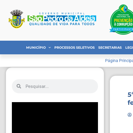
MUNICÍPIO
PROCESSOS SELETIVOS
SECRETARIAS
LEG
Página Princip
5
f