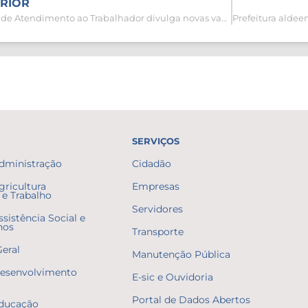
RIOR
Centro de Atendimento ao Trabalhador divulga novas vagas de trabalho
SERVIÇOS
Administração
Cidadão
gricultura
Empresas
e Trabalho
Servidores
ssistência Social e
nos
Transporte
Geral
Manutenção Pública
Desenvolvimento
E-sic e Ouvidoria
Portal de Dados Abertos
Educação