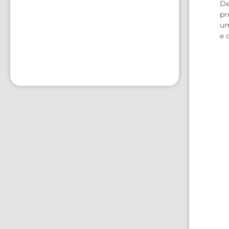
De
pr
um
e 