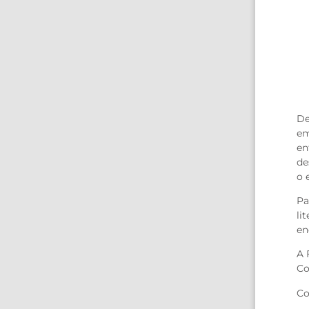
De
em
en
de
o 
Pa
li
en
A 
Co
Co