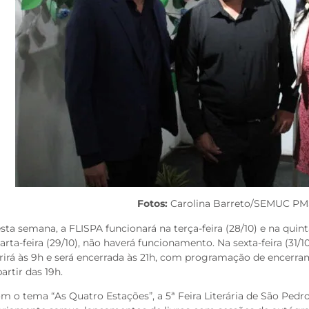
Fotos:
Carolina Barreto/SEMUC P
sta semana, a FLISPA funcionará na terça-feira (28/10) e na quinta
arta-feira (29/10), não haverá funcionamento. Na sexta-feira (31/10
rirá às 9h e será encerrada às 21h, com programação de encerram
partir das 19h.
m o tema “As Quatro Estações”, a 5ª Feira Literária de São Ped