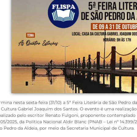
rmina nesta sexta-feira (31/10) a 5ª Feira Literária de São Pedro d
 Cultura Gabriel Joaquim dos Santos. O evento é uma realização 
ealizado pelo escritor Renato Fulgoni, proponente contemplad
 05/2025, da Política Nacional Aldir Blanc (PNAB – Lei nº 14.399/
o Pedro da Aldeia, por meio da Secretaria Municipal de Cultura.