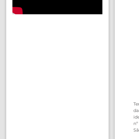
Te
da
id
nº
Sã