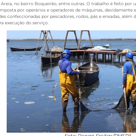
 Areia, no bairro Boqueirão, entre outras. O trabalho é feito por
mposta por operários e operadores de máquinas, devidamente eq
des confeccionadas por pescadores, rodos, pás e enxadas, além
ra execução do serviço.
Foto: Renan Freitas/PMSPA