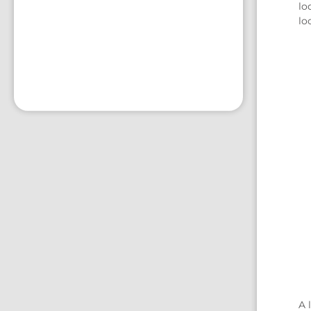
lo
lo
A 