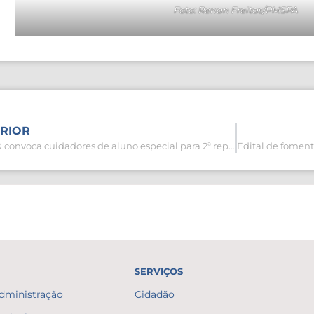
Foto: Renan Freitas/PMSPA
RIOR
SEMED convoca cuidadores de aluno especial para 2ª repescagem no Processo Seletivo
SERVIÇOS
Administração
Cidadão