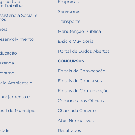
gricultura
Empresas
e Trabalho
Servidores
ssistência Social e
nos
Transporte
Geral
Manutenção Pública
Desenvolvimento
E-sic e Ouvidoria
Portal de Dados Abertos
Educação
CONCURSOS
Fazenda
Editais de Convocação
Governo
Editais de Concursos
Meio Ambiente e
Editais de Comunicação
Planejamento e
Comunicados Oficiais
eral do Município
Chamada Convite
Atos Normativos
Saúde
Resultados