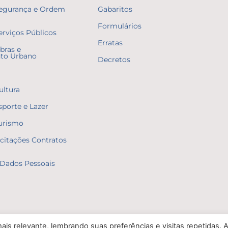
Segurança e Ordem
Gabaritos
Formulários
erviços Públicos
Erratas
bras e
to Urbano
Decretos
ultura
sporte e Lazer
Turismo
icitações Contratos
Dados Pessoais
is relevante, lembrando suas preferências e visitas repetidas. 