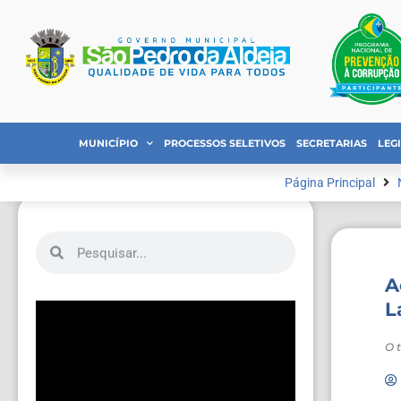
MUNICÍPIO
PROCESSOS SELETIVOS
SECRETARIAS
LEG
Página Principal
A
L
O 