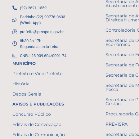
Secretaria de A
Abastecimento 
(22) 2621-1559
Secretaria de A
Pedrinho (22) 99776-0633
Direitos Huma
(WhatsApp)
Controladoria 
prefeito@pmspa.rj.gov.br
Secretaria de 
8h30 às 17h
Econômico
Segunda a sexta-feira
Secretaria de 
CNPJ: 28.909.604/0001-74
MUNICÍPIO
Secretaria de 
Prefeito e Vice Prefeito
Secretaria de 
História
Secretaria de 
Pesca
Dados Gerais
Secretaria de 
Gestão
AVISOS E PUBLICAÇÕES
Procuradoria G
Concurso Público
PREVISPA
Editais de Convocação
Secretaria de 
Editais de Comunicação