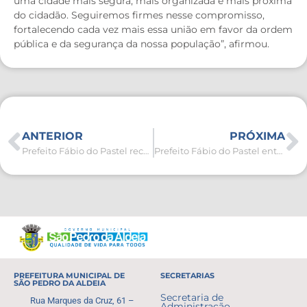
uma cidade mais segura, mais organizada e mais próxima
do cidadão. Seguiremos firmes nesse compromisso,
fortalecendo cada vez mais essa união em favor da ordem
pública e da segurança da nossa população”, afirmou.
ANTERIOR
PRÓXIMA
Prefeito Fábio do Pastel recebe ministro da Pesca e Aquicultura em primeira visita oficial à Região dos Lagos
Prefeito Fábio do Pastel entrega revitalização do CRAS do Porto da Aldeia
PREFEITURA MUNICIPAL DE
SECRETARIAS
SÃO PEDRO DA ALDEIA
Secretaria de
Rua Marques da Cruz, 61 –
Administração