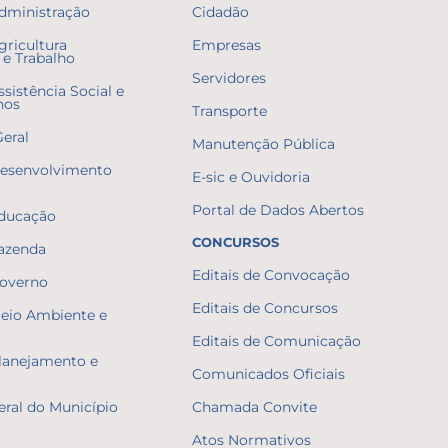
Administração
Cidadão
gricultura
Empresas
e Trabalho
Servidores
ssistência Social e
nos
Transporte
Geral
Manutenção Pública
Desenvolvimento
E-sic e Ouvidoria
Portal de Dados Abertos
Educação
CONCURSOS
Fazenda
Editais de Convocação
Governo
Editais de Concursos
Meio Ambiente e
Editais de Comunicação
Planejamento e
Comunicados Oficiais
eral do Município
Chamada Convite
Atos Normativos