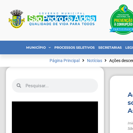
MUNICÍPIO
PROCESSOS SELETIVOS
SECRETARIAS
LEG
Página Principal
Notícias
Ações desce
A
s
A
In
Sã