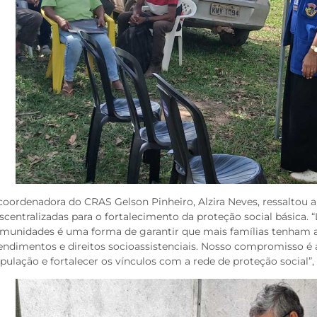
coordenadora do CRAS Gelson Pinheiro, Alzira Neves, ressaltou 
scentralizadas para o fortalecimento da proteção social básica. 
munidades é uma forma de garantir que mais famílias tenham a
endimentos e direitos socioassistenciais. Nosso compromisso é 
pulação e fortalecer os vínculos com a rede de proteção social”,