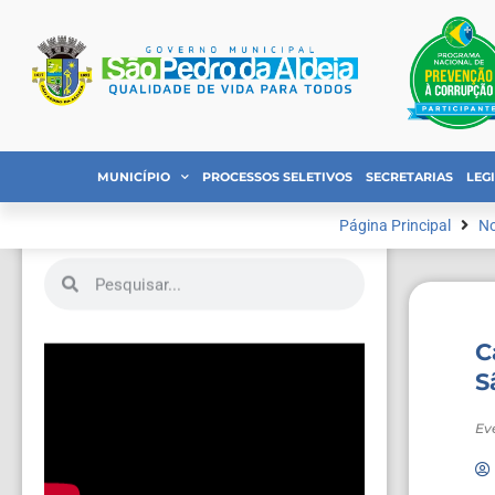
MUNICÍPIO
PROCESSOS SELETIVOS
SECRETARIAS
LEG
Página Principal
No
C
S
Ev