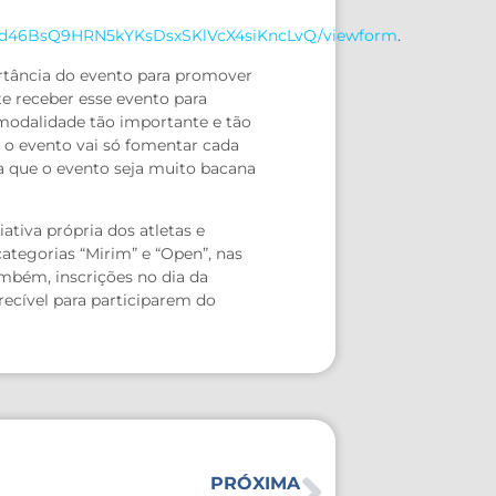
GQd46BsQ9HRN5kYKsDsxSKlVcX4siKncLvQ/viewform
.
ortância do evento para promover
e receber esse evento para
odalidade tão importante e tão
 o evento vai só fomentar cada
ra que o evento seja muito bacana
tiva própria dos atletas e
ategorias “Mirim” e “Open”, nas
ambém, inscrições no dia da
recível para participarem do
PRÓXIMA