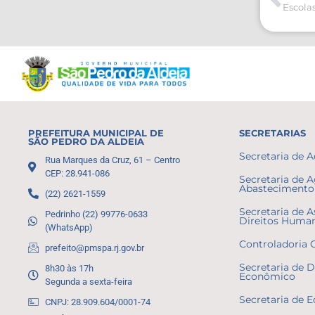
PREFEITURA MUNICIPAL DE
SECRETARIAS
SÃO PEDRO DA ALDEIA
Secretaria de 
Rua Marques da Cruz, 61 – Centro
CEP: 28.941-086
Secretaria de A
Abastecimento 
(22) 2621-1559
Secretaria de A
Pedrinho (22) 99776-0633
Direitos Huma
(WhatsApp)
Controladoria 
prefeito@pmspa.rj.gov.br
Secretaria de 
8h30 às 17h
Econômico
Segunda a sexta-feira
Secretaria de 
CNPJ: 28.909.604/0001-74