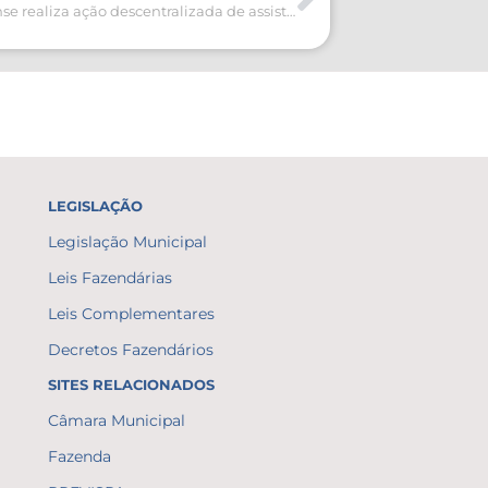
Prefeitura aldeense realiza ação descentralizada de assistência social no bairro São Mateus
LEGISLAÇÃO
Legislação Municipal
Leis Fazendárias
Leis Complementares
Decretos Fazendários
SITES RELACIONADOS
Câmara Municipal
Fazenda