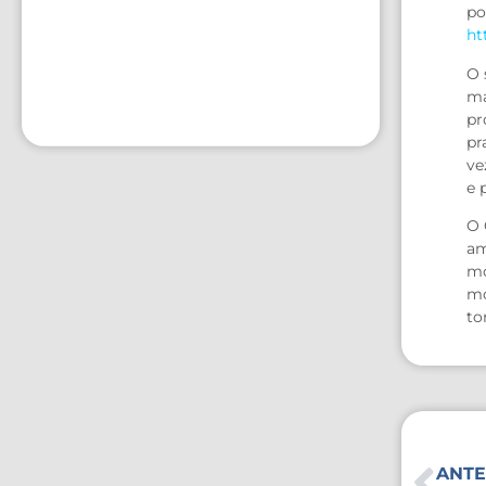
po
ht
O 
ma
pr
pr
ve
e 
O 
am
mo
mo
to
ANTE