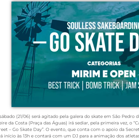
sábado (21/06) será agitado pela galera do skate em São Pedro 
eire da Costa (Praça das Águas) irá sediar, pela primeira vez, o
reet – Go Skate Day”. O evento, que conta com o apoio da Secret
rá início às 13h e contará com um DJ para a animação dos atlet