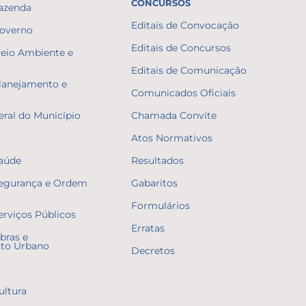
CONCURSOS
Fazenda
Editais de Convocação
Governo
Editais de Concursos
Meio Ambiente e
Editais de Comunicação
Planejamento e
Comunicados Oficiais
eral do Município
Chamada Convite
Atos Normativos
Saúde
Resultados
Segurança e Ordem
Gabaritos
Formulários
erviços Públicos
Erratas
bras e
to Urbano
Decretos
ultura