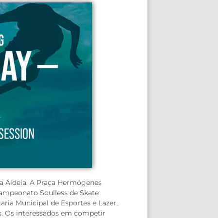
da Aldeia. A Praça Hermógenes
 “Campeonato Soulless de Skate
aria Municipal de Esportes e Lazer,
as. Os interessados em competir