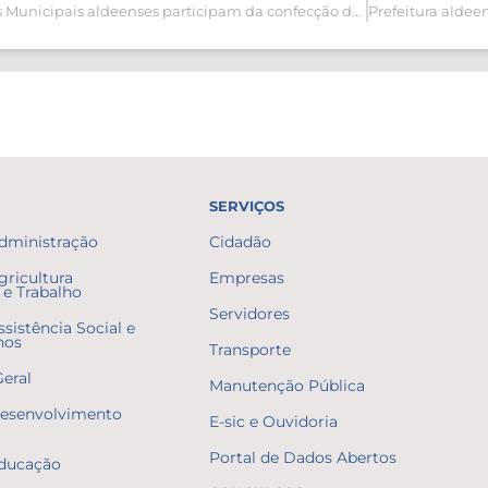
Escolas Municipais aldeenses participam da confecção de tapetes de sal no Dia de Corpus Christi
SERVIÇOS
Administração
Cidadão
gricultura
Empresas
e Trabalho
Servidores
ssistência Social e
nos
Transporte
Geral
Manutenção Pública
Desenvolvimento
E-sic e Ouvidoria
Portal de Dados Abertos
Educação