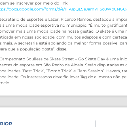
dem se inscrever por meio do link
tps://docs.google.com/forms/d/e/1FAIpQLSeJamVF5c8WbCN
secretário de Esportes e Lazer, Ricardo Ramos, destacou a imp
is uma modalidade esportiva no município. “É muito gratificant
omover mais uma modalidade na nossa gestão. O skate é uma m
aticada em nossa sociedade, com muitos adeptos e com certeza
z mais. A secretaria está apoiando da melhor forma possível pa
para que a população goste”, disse.
Campeonato Soulless de Skate Street – Go Skate Day é uma inicia
antes do esporte em São Pedro da Aldeia. Serão disputadas as c
dalidades “Best Trick”, “Bomb Trick” e “Jam Session”. Haverá, t
dalidade. Os interessados deverão levar 1kg de alimento não pe
rneio.
RIOR