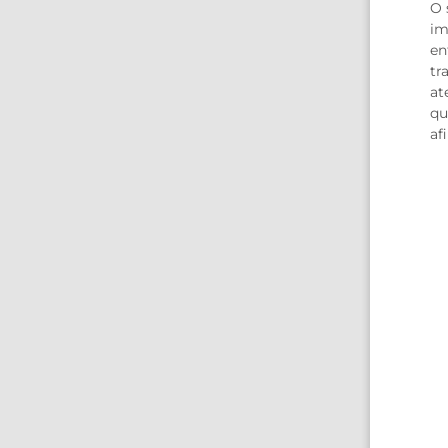
O 
im
en
tr
at
qu
af