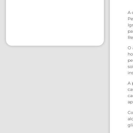
A 
Pe
Ig
pa
Re
O 
ho
pe
so
in
A 
ca
ca
ap
Co
al
gl