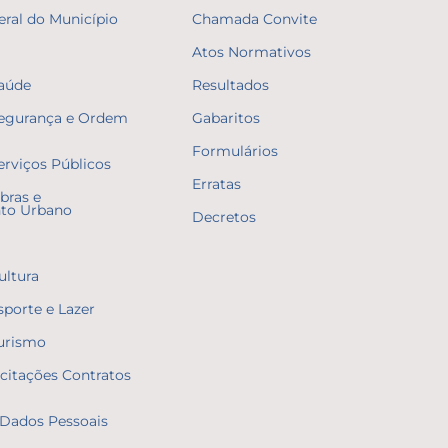
eral do Município
Chamada Convite
Atos Normativos
Saúde
Resultados
Segurança e Ordem
Gabaritos
Formulários
erviços Públicos
Erratas
bras e
to Urbano
Decretos
ultura
sporte e Lazer
Turismo
icitações Contratos
Dados Pessoais