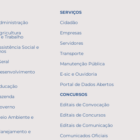
SERVIÇOS
Administração
Cidadão
gricultura
Empresas
e Trabalho
Servidores
ssistência Social e
nos
Transporte
Geral
Manutenção Pública
Desenvolvimento
E-sic e Ouvidoria
Portal de Dados Abertos
Educação
CONCURSOS
Fazenda
Editais de Convocação
Governo
Editais de Concursos
Meio Ambiente e
Editais de Comunicação
Planejamento e
Comunicados Oficiais