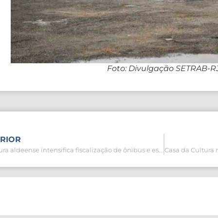
Foto: Divulgação SETRAB-R
RIOR
Prefeitura aldeense intensifica fiscalização de ônibus e estacionamentos irregulares de turismo