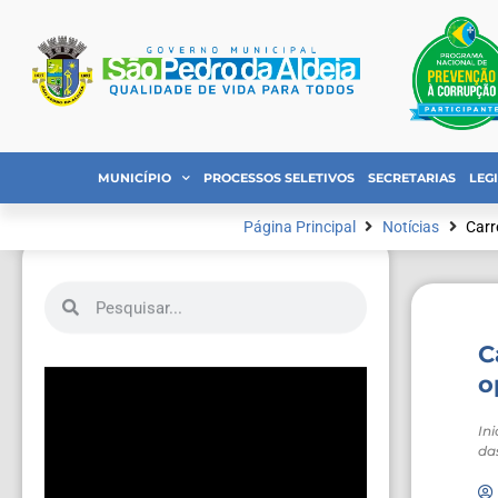
MUNICÍPIO
PROCESSOS SELETIVOS
SECRETARIAS
LEG
Página Principal
Notícias
Carr
C
o
In
da