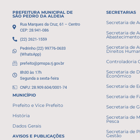
PREFEITURA MUNICIPAL DE
SECRETARIAS
SÃO PEDRO DA ALDEIA
Secretaria de 
Rua Marques da Cruz, 61 – Centro
CEP: 28.941-086
Secretaria de A
Abastecimento 
(22) 2621-1559
Secretaria de A
Pedrinho (22) 99776-0633
Direitos Huma
(WhatsApp)
Controladoria 
prefeito@pmspa.rj.gov.br
Secretaria de 
8h30 às 17h
Econômico
Segunda a sexta-feira
Secretaria de 
CNPJ: 28.909.604/0001-74
MUNICÍPIO
Secretaria de 
Prefeito e Vice Prefeito
Secretaria de 
História
Secretaria de 
Pesca
Dados Gerais
Secretaria de 
Gestão
AVISOS E PUBLICAÇÕES