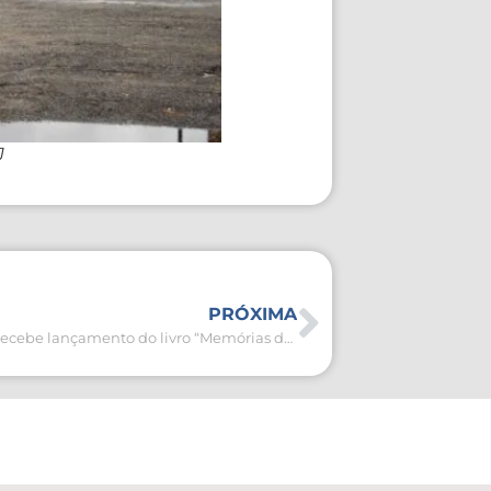
J
PRÓXIMA
Casa da Cultura recebe lançamento do livro “Memórias de Olívia” na terça-feira (28)