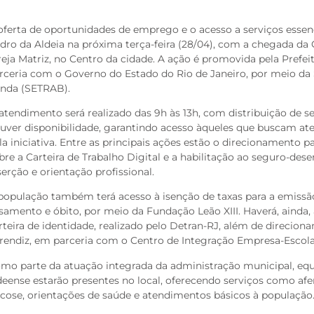
oferta de oportunidades de emprego e o acesso a serviços esse
dro da Aldeia na próxima terça-feira (28/04), com a chegada da 
reja Matriz, no Centro da cidade. A ação é promovida pela Prefei
rceria com o Governo do Estado do Rio de Janeiro, por meio da 
nda (SETRAB).
atendimento será realizado das 9h às 13h, com distribuição de s
uver disponibilidade, garantindo acesso àqueles que buscam at
la iniciativa. Entre as principais ações estão o direcionamento 
bre a Carteira de Trabalho Digital e a habilitação ao seguro-de
serção e orientação profissional.
população também terá acesso à isenção de taxas para a emissã
samento e óbito, por meio da Fundação Leão XIII. Haverá, aind
rteira de identidade, realizado pelo Detran-RJ, além de direcio
rendiz, em parceria com o Centro de Integração Empresa-Escola
mo parte da atuação integrada da administração municipal, equ
deense estarão presentes no local, oferecendo serviços como afer
icose, orientações de saúde e atendimentos básicos à população