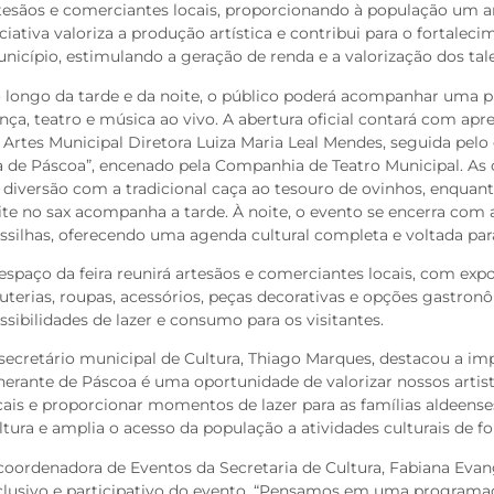
tesãos e comerciantes locais, proporcionando à população um am
iciativa valoriza a produção artística e contribui para o fortale
nicípio, estimulando a geração de renda e a valorização dos tale
 longo da tarde e da noite, o público poderá acompanhar uma 
nça, teatro e música ao vivo. A abertura oficial contará com apr
 Artes Municipal Diretora Luiza Maria Leal Mendes, seguida pel
a de Páscoa”, encenado pela Companhia de Teatro Municipal. 
 diversão com a tradicional caça ao tesouro de ovinhos, enquant
ite no sax acompanha a tarde. À noite, o evento se encerra com
ssilhas, oferecendo uma agenda cultural completa e voltada para
espaço da feira reunirá artesãos e comerciantes locais, com exp
juterias, roupas, acessórios, peças decorativas e opções gastron
ssibilidades de lazer e consumo para os visitantes.
secretário municipal de Cultura, Thiago Marques, destacou a impo
inerante de Páscoa é uma oportunidade de valorizar nossos arti
cais e proporcionar momentos de lazer para as famílias aldeense
ltura e amplia o acesso da população a atividades culturais de 
coordenadora de Eventos da Secretaria de Cultura, Fabiana Evange
clusivo e participativo do evento. “Pensamos em uma programaçã