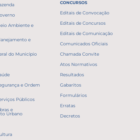
CONCURSOS
Fazenda
Editais de Convocação
Governo
Editais de Concursos
Meio Ambiente e
Editais de Comunicação
Planejamento e
Comunicados Oficiais
eral do Município
Chamada Convite
Atos Normativos
Saúde
Resultados
Segurança e Ordem
Gabaritos
Formulários
erviços Públicos
Erratas
bras e
to Urbano
Decretos
ultura