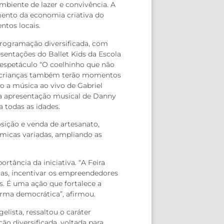
biente de lazer e convivência. A
cimento da economia criativa do
ntos locais.
programação diversificada, com
esentações do Ballet Kids da Escola
o espetáculo “O coelhinho que não
As crianças também terão momentos
o a música ao vivo de Gabriel
 a apresentação musical de Danny
 todas as idades.
osição e venda de artesanato,
ômicas variadas, ampliando as
rtância da iniciativa. “A Feira
stas, incentivar os empreendedores
s. É uma ação que fortalece a
forma democrática”, afirmou.
lista, ressaltou o caráter
o diversificada, voltada para