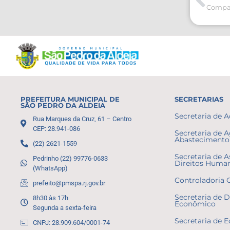
PREFEITURA MUNICIPAL DE
SECRETARIAS
SÃO PEDRO DA ALDEIA
Secretaria de 
Rua Marques da Cruz, 61 – Centro
CEP: 28.941-086
Secretaria de A
Abastecimento 
(22) 2621-1559
Secretaria de A
Pedrinho (22) 99776-0633
Direitos Huma
(WhatsApp)
Controladoria 
prefeito@pmspa.rj.gov.br
Secretaria de 
8h30 às 17h
Econômico
Segunda a sexta-feira
Secretaria de 
CNPJ: 28.909.604/0001-74