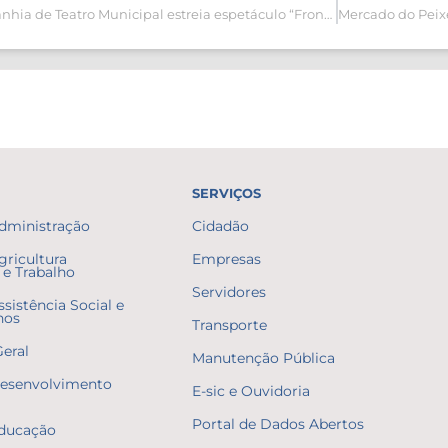
Companhia de Teatro Municipal estreia espetáculo “Front: sobre piquenique e outras guerras” e movimenta cenário cultural aldeense
SERVIÇOS
Administração
Cidadão
gricultura
Empresas
e Trabalho
Servidores
ssistência Social e
nos
Transporte
Geral
Manutenção Pública
Desenvolvimento
E-sic e Ouvidoria
Portal de Dados Abertos
Educação