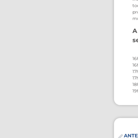
to
pr
mu
A
s
16
16
17
17
18
19
ANTE