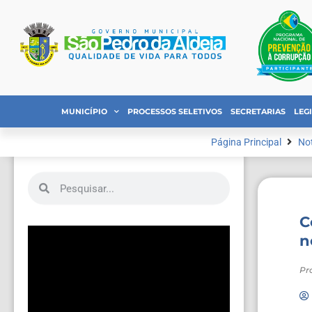
MUNICÍPIO
PROCESSOS SELETIVOS
SECRETARIAS
LEG
Página Principal
Not
C
n
Pr