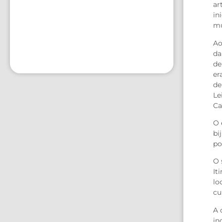
ar
in
mu
Ao
da
de
er
de
Le
Ca
O 
bi
po
O 
It
lo
cu
A 
in