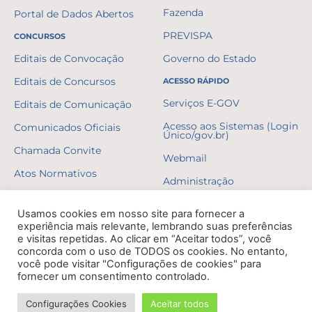
Fazenda
Portal de Dados Abertos
PREVISPA
CONCURSOS
Editais de Convocação
Governo do Estado
Editais de Concursos
ACESSO RÁPIDO
Serviços E-GOV
Editais de Comunicação
Acesso aos Sistemas (Login
Comunicados Oficiais
Único/gov.br)
Chamada Convite
Webmail
Atos Normativos
Administração
Resultados
Usamos cookies em nosso site para fornecer a
Gabaritos
experiência mais relevante, lembrando suas preferências
e visitas repetidas. Ao clicar em “Aceitar todos”, você
Formulários
concorda com o uso de TODOS os cookies. No entanto,
você pode visitar "Configurações de cookies" para
Erratas
fornecer um consentimento controlado.
Decretos
Configurações Cookies
Aceitar todos