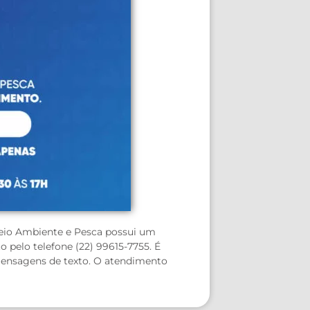
Meio Ambiente e Pesca possui um
pelo telefone (22) 99615-7755. É
ensagens de texto. O atendimento