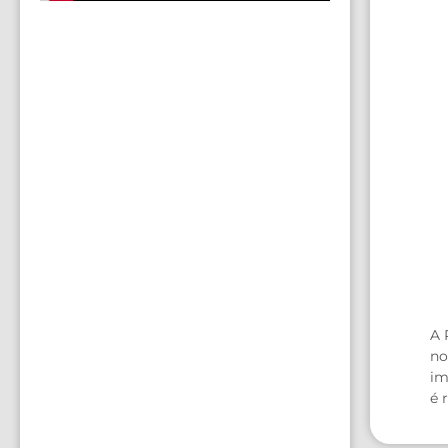
A 
no
im
é 