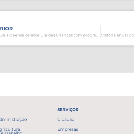
RIOR
Prefeitura aldeense celebra Dia das Crianças com programação especial nesta quinta-feira (12)
SERVIÇOS
Administração
Cidadão
gricultura
Empresas
e Trabalho