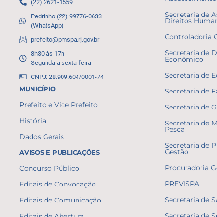
(22) 2621-1559
Secretaria de A
Pedrinho (22) 99776-0633
Direitos Huma
(WhatsApp)
Controladoria 
prefeito@pmspa.rj.gov.br
Secretaria de 
8h30 às 17h
Econômico
Segunda a sexta-feira
Secretaria de 
CNPJ: 28.909.604/0001-74
MUNICÍPIO
Secretaria de 
Prefeito e Vice Prefeito
Secretaria de 
História
Secretaria de 
Pesca
Dados Gerais
Secretaria de 
Gestão
AVISOS E PUBLICAÇÕES
Procuradoria G
Concurso Público
PREVISPA
Editais de Convocação
Secretaria de 
Editais de Comunicação
Secretaria de 
Editais de Abertura