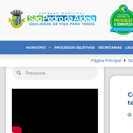
MUNICÍPIO
PROCESSOS SELETIVOS
SECRETARIAS
LEG
Página Principal
No
C
t