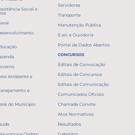
Servidores
ssistência Social e
nos
Transporte
Geral
Manutenção Pública
Desenvolvimento
E-sic e Ouvidoria
Portal de Dados Abertos
Educação
CONCURSOS
Fazenda
Editais de Convocação
Governo
Editais de Concursos
Meio Ambiente e
Editais de Comunicação
Planejamento e
Comunicados Oficiais
eral do Município
Chamada Convite
Atos Normativos
Saúde
Resultados
Segurança e Ordem
Gabaritos