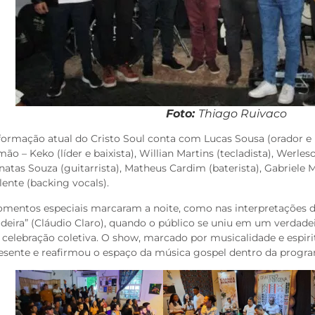
Foto:
Thiago Ruivaco
formação atual do Cristo Soul conta com Lucas Sousa (orador e i
mão – Keko (líder e baixista), Willian Martins (tecladista), Werle
natas Souza (guitarrista), Matheus Cardim (baterista), Gabriele Ma
lente (backing vocals).
mentos especiais marcaram a noite, como nas interpretações de
ideira” (Cláudio Claro), quando o público se uniu em um verdade
 celebração coletiva. O show, marcado por musicalidade e espir
esente e reafirmou o espaço da música gospel dentro da progra