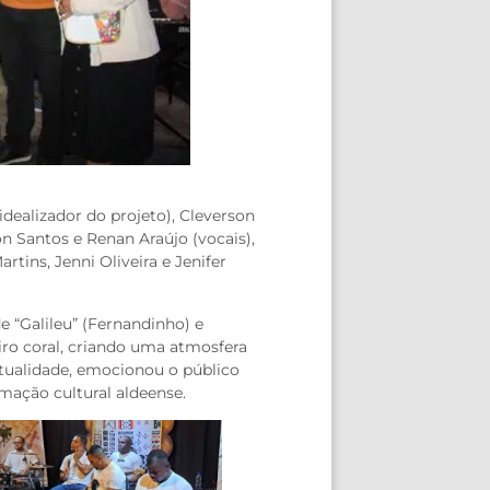
dealizador do projeto), Cleverson
son Santos e Renan Araújo (vocais),
rtins, Jenni Oliveira e Jenifer
 “Galileu” (Fernandinho) e
iro coral, criando uma atmosfera
itualidade, emocionou o público
mação cultural aldeense.