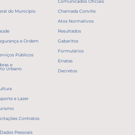
Comunicados Oficiais
eral do Município
Chamada Convite
Atos Normativos
Saúde
Resultados
Segurança e Ordem
Gabaritos
Formulários
erviços Públicos
Erratas
bras e
to Urbano
Decretos
ultura
sporte e Lazer
Turismo
icitações Contratos
Dados Pessoais