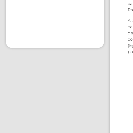
ca
Pa
A 
ca
gr
co
(E
po