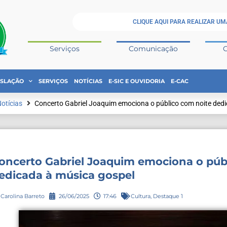
CLIQUE AQUI PARA REALIZAR UM
Serviços
Comunicação
ISLAÇÃO
SERVIÇOS
NOTÍCIAS
E-SIC E OUVIDORIA
E-CAC
otícias
Concerto Gabriel Joaquim emociona o público com noite ded
oncerto Gabriel Joaquim emociona o púb
edicada à música gospel
Carolina Barreto
26/06/2025
17:46
Cultura
,
Destaque 1