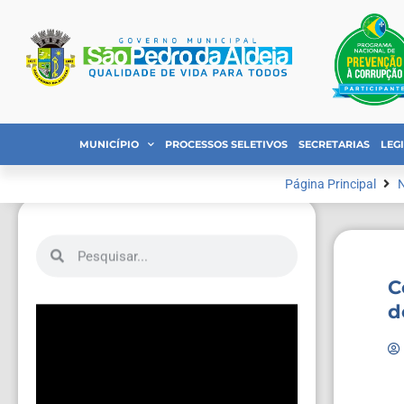
MUNICÍPIO
PROCESSOS SELETIVOS
SECRETARIAS
LEG
Página Principal
N
C
d