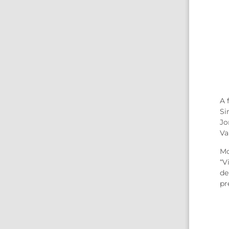
A 
Si
Jo
Va
Mo
“V
de
pr