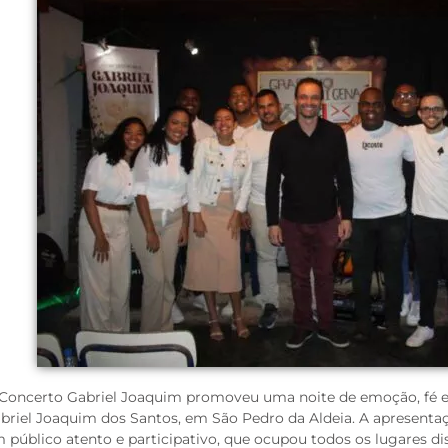
Concerto Gabriel Joaquim promoveu uma noite de emoção, fé e
briel Joaquim dos Santos, em São Pedro da Aldeia. A apresentaç
 público atento e participativo, que ocupou todos os lugares 