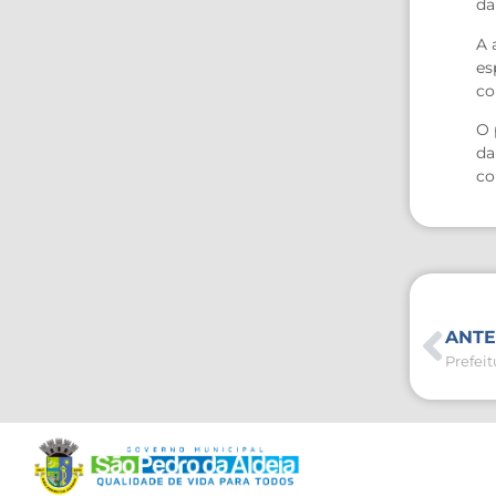
da
A 
es
co
O 
da
co
ANTE