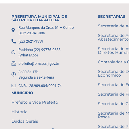
PREFEITURA MUNICIPAL DE
SECRETARIAS
SÃO PEDRO DA ALDEIA
Secretaria de 
Rua Marques da Cruz, 61 – Centro
CEP: 28.941-086
Secretaria de A
Abastecimento 
(22) 2621-1559
Secretaria de A
Pedrinho (22) 99776-0633
Direitos Huma
(WhatsApp)
Controladoria 
prefeito@pmspa.rj.gov.br
Secretaria de 
8h30 às 17h
Econômico
Segunda a sexta-feira
Secretaria de 
CNPJ: 28.909.604/0001-74
MUNICÍPIO
Secretaria de 
Prefeito e Vice Prefeito
Secretaria de 
História
Secretaria de 
Pesca
Dados Gerais
Secretaria de 