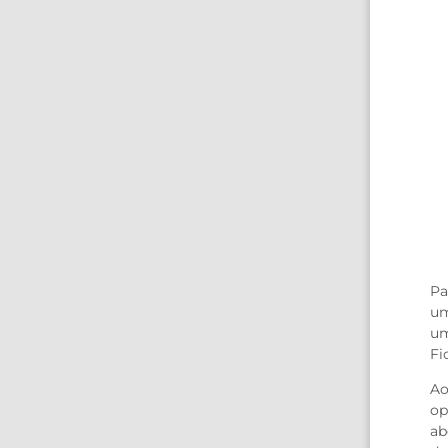
Pa
um
um
Fi
Ao
op
ab