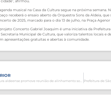
 cidade”, afirmou.
agenda musical na Casa da Cultura segue na próxima semana. Na t
paço receberá o ensaio aberto da Orquestra Sons da Aldeia, que 
ncerto de 2025, marcado para o dia 13 de julho, na Praça Agenor 
projeto Concerto Gabriel Joaquim é uma iniciativa da Prefeitura
 Secretaria Municipal de Cultura, que valoriza talentos locais e 
m apresentações gratuitas e abertas à comunidade.
RIOR
Prefeitura aldeense promove reunião de alinhamento sobre o Plano de Contratações Anual de 2026