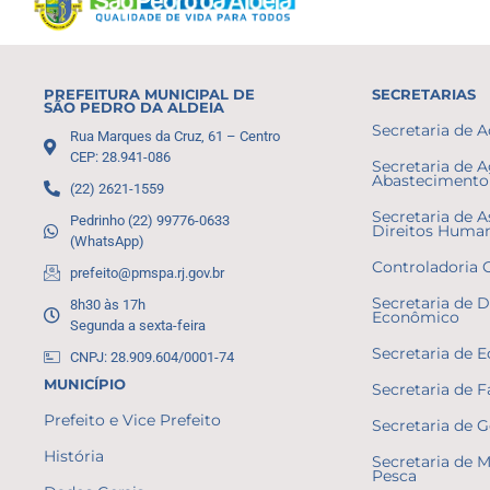
PREFEITURA MUNICIPAL DE
SECRETARIAS
SÃO PEDRO DA ALDEIA
Secretaria de 
Rua Marques da Cruz, 61 – Centro
CEP: 28.941-086
Secretaria de A
Abastecimento 
(22) 2621-1559
Secretaria de A
Pedrinho (22) 99776-0633
Direitos Huma
(WhatsApp)
Controladoria 
prefeito@pmspa.rj.gov.br
Secretaria de 
8h30 às 17h
Econômico
Segunda a sexta-feira
Secretaria de 
CNPJ: 28.909.604/0001-74
MUNICÍPIO
Secretaria de 
Prefeito e Vice Prefeito
Secretaria de 
História
Secretaria de 
Pesca