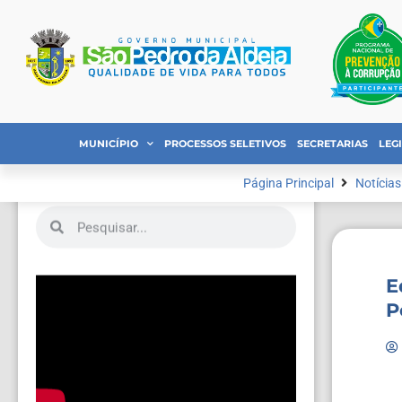
MUNICÍPIO
PROCESSOS SELETIVOS
SECRETARIAS
LEG
Página Principal
Notícias
E
P