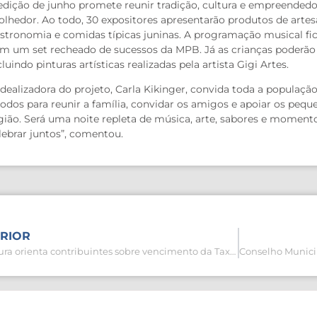
edição de junho promete reunir tradição, cultura e empreend
olhedor. Ao todo, 30 expositores apresentarão produtos de artes
stronomia e comidas típicas juninas. A programação musical fi
m um set recheado de sucessos da MPB. Já as crianças poderão a
cluindo pinturas artísticas realizadas pela artista Gigi Artes.
idealizadora do projeto, Carla Kikinger, convida toda a população 
todos para reunir a família, convidar os amigos e apoiar os pe
gião. Será uma noite repleta de música, arte, sabores e momento
lebrar juntos”, comentou.
RIOR
Prefeitura orienta contribuintes sobre vencimento da Taxa de Fiscalização de Anúncio