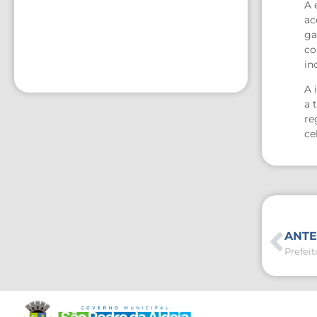
A 
ac
ga
co
in
A 
a 
re
ce
ANTE