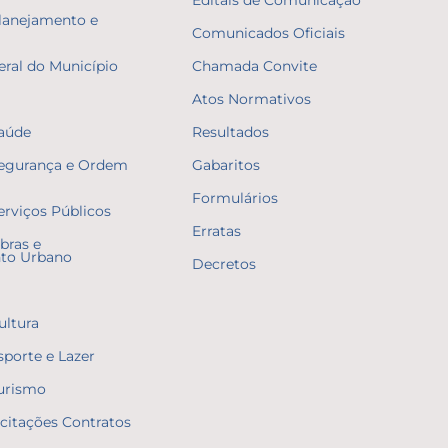
Editais de Comunicação
Planejamento e
Comunicados Oficiais
eral do Município
Chamada Convite
Atos Normativos
Saúde
Resultados
Segurança e Ordem
Gabaritos
Formulários
erviços Públicos
Erratas
bras e
to Urbano
Decretos
ultura
sporte e Lazer
Turismo
icitações Contratos