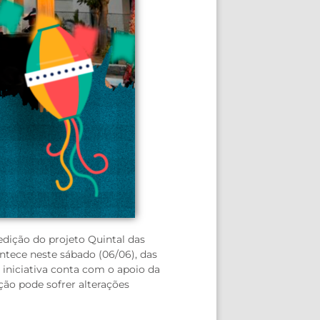
edição do projeto Quintal das
ntece neste sábado (06/06), das
A iniciativa conta com o apoio da
ção pode sofrer alterações