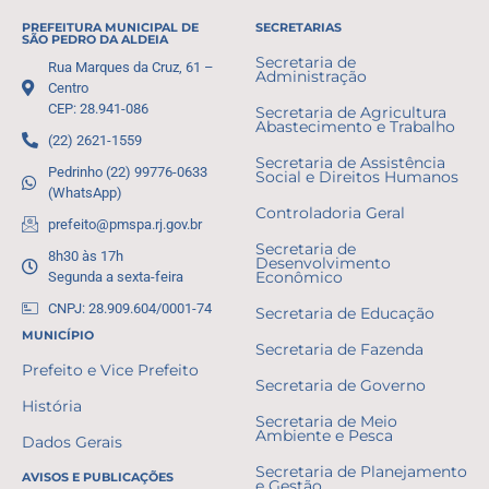
PREFEITURA MUNICIPAL DE
SECRETARIAS
SÃO PEDRO DA ALDEIA
Secretaria de
Rua Marques da Cruz, 61 –
Administração
Centro
CEP: 28.941-086
Secretaria de Agricultura
Abastecimento e Trabalho
(22) 2621-1559
Secretaria de Assistência
Pedrinho (22) 99776-0633
Social e Direitos Humanos
(WhatsApp)
Controladoria Geral
prefeito@pmspa.rj.gov.br
Secretaria de
8h30 às 17h
Desenvolvimento
Segunda a sexta-feira
Econômico
CNPJ: 28.909.604/0001-74
Secretaria de Educação
MUNICÍPIO
Secretaria de Fazenda
Prefeito e Vice Prefeito
Secretaria de Governo
História
Secretaria de Meio
Ambiente e Pesca
Dados Gerais
Secretaria de Planejamento
AVISOS E PUBLICAÇÕES
e Gestão