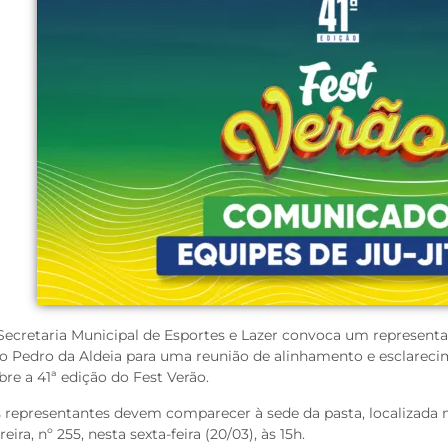
Secretaria Municipal de Esportes e Lazer convoca um representan
o Pedro da Aldeia para uma reunião de alinhamento e esclareci
bre a 41ª edição do Fest Verão.
 representantes devem comparecer à sede da pasta, localizada 
reira, nº 255, nesta sexta-feira (20/03), às 15h.