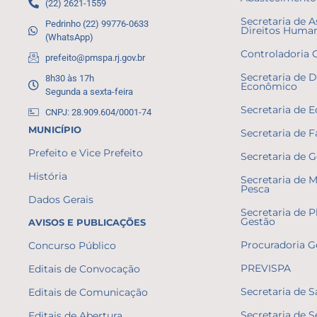
(22) 2621-1559
Secretaria de A
Pedrinho (22) 99776-0633
Direitos Huma
(WhatsApp)
Controladoria 
prefeito@pmspa.rj.gov.br
Secretaria de 
8h30 às 17h
Econômico
Segunda a sexta-feira
Secretaria de 
CNPJ: 28.909.604/0001-74
MUNICÍPIO
Secretaria de 
Prefeito e Vice Prefeito
Secretaria de 
História
Secretaria de 
Pesca
Dados Gerais
Secretaria de 
Gestão
AVISOS E PUBLICAÇÕES
Procuradoria G
Concurso Público
PREVISPA
Editais de Convocação
Secretaria de 
Editais de Comunicação
Secretaria de 
Editais de Abertura