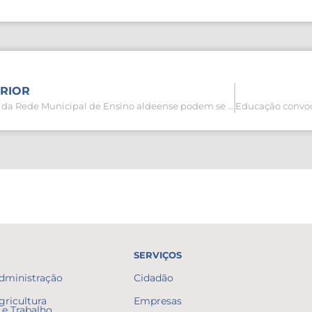
RIOR
Alunos da Rede Municipal de Ensino aldeense podem se inscrever no Projeto Pioneiros 2026
SERVIÇOS
Administração
Cidadão
gricultura
Empresas
e Trabalho