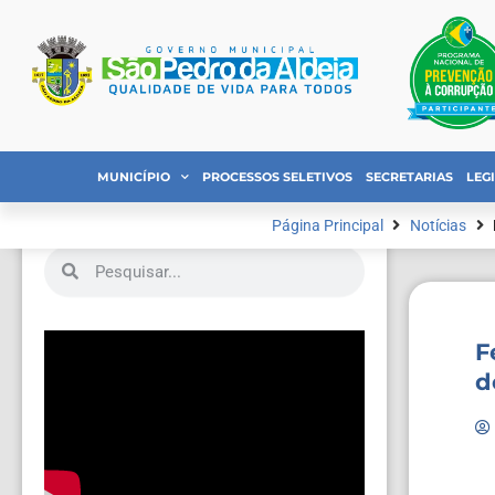
MUNICÍPIO
PROCESSOS SELETIVOS
SECRETARIAS
LEG
Página Principal
Notícias
F
d