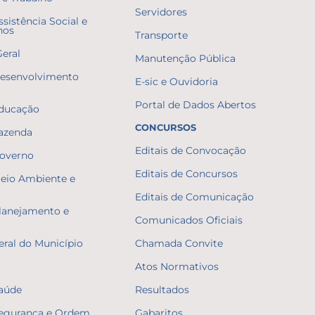
Servidores
ssistência Social e
nos
Transporte
Geral
Manutenção Pública
Desenvolvimento
E-sic e Ouvidoria
Portal de Dados Abertos
Educação
CONCURSOS
Fazenda
Editais de Convocação
Governo
Editais de Concursos
Meio Ambiente e
Editais de Comunicação
Planejamento e
Comunicados Oficiais
eral do Município
Chamada Convite
Atos Normativos
Saúde
Resultados
Segurança e Ordem
Gabaritos