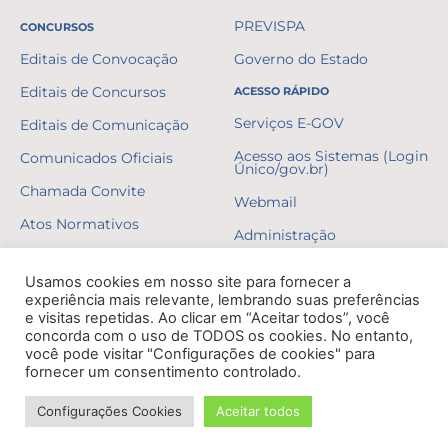
PREVISPA
CONCURSOS
Editais de Convocação
Governo do Estado
Editais de Concursos
ACESSO RÁPIDO
Serviços E-GOV
Editais de Comunicação
Acesso aos Sistemas (Login
Comunicados Oficiais
Único/gov.br)
Chamada Convite
Webmail
Atos Normativos
Administração
Resultados
Usamos cookies em nosso site para fornecer a
Gabaritos
experiência mais relevante, lembrando suas preferências
e visitas repetidas. Ao clicar em “Aceitar todos”, você
Formulários
concorda com o uso de TODOS os cookies. No entanto,
você pode visitar "Configurações de cookies" para
Erratas
fornecer um consentimento controlado.
Decretos
Configurações Cookies
Aceitar todos
DESENVOLVIDO POR NPI BRASIL