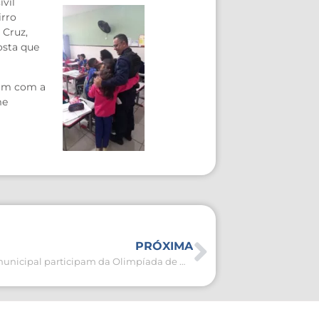
vil
irro
 Cruz,
osta que
ram com a
me
PRÓXIMA
Alunos da rede municipal participam da Olimpíada de Matemática aldeense