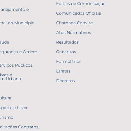
Editais de Comunicação
Planejamento e
Comunicados Oficiais
eral do Município
Chamada Convite
Atos Normativos
Saúde
Resultados
Segurança e Ordem
Gabaritos
Formulários
erviços Públicos
Erratas
bras e
to Urbano
Decretos
ultura
sporte e Lazer
Turismo
icitações Contratos