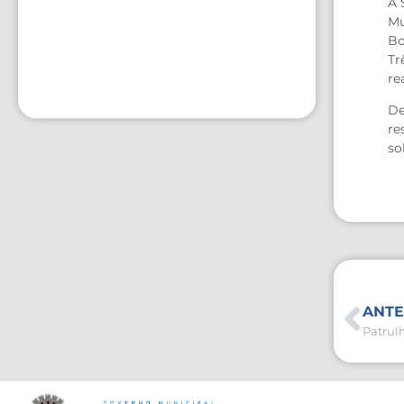
A 
Mu
Bo
Tr
re
De
re
so
ANTE