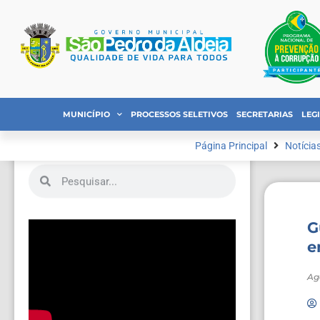
MUNICÍPIO
PROCESSOS SELETIVOS
SECRETARIAS
LEG
Página Principal
Notícia
G
e
Ag