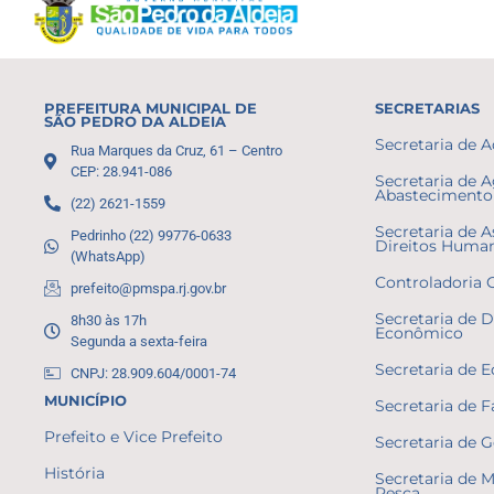
PREFEITURA MUNICIPAL DE
SECRETARIAS
SÃO PEDRO DA ALDEIA
Secretaria de 
Rua Marques da Cruz, 61 – Centro
CEP: 28.941-086
Secretaria de A
Abastecimento 
(22) 2621-1559
Secretaria de A
Pedrinho (22) 99776-0633
Direitos Huma
(WhatsApp)
Controladoria 
prefeito@pmspa.rj.gov.br
Secretaria de 
8h30 às 17h
Econômico
Segunda a sexta-feira
Secretaria de 
CNPJ: 28.909.604/0001-74
MUNICÍPIO
Secretaria de 
Prefeito e Vice Prefeito
Secretaria de 
História
Secretaria de 
Pesca