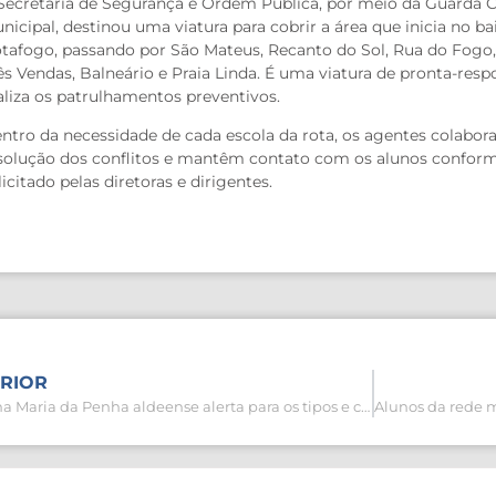
Secretaria de Segurança e Ordem Pública, por meio da Guarda Ci
nicipal, destinou uma viatura para cobrir a área que inicia no ba
tafogo, passando por São Mateus, Recanto do Sol, Rua do Fogo,
ês Vendas, Balneário e Praia Linda. É uma viatura de pronta-resp
aliza os patrulhamentos preventivos.
ntro da necessidade de cada escola da rota, os agentes colabo
solução dos conflitos e mantêm contato com os alunos confor
licitado pelas diretoras e dirigentes.
RIOR
Patrulha Maria da Penha aldeense alerta para os tipos e ciclos de violência contra a mulher