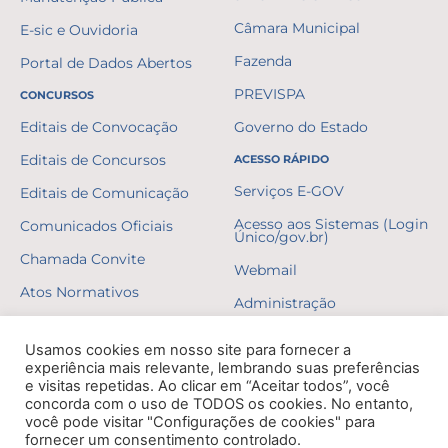
Câmara Municipal
E-sic e Ouvidoria
Fazenda
Portal de Dados Abertos
PREVISPA
CONCURSOS
Editais de Convocação
Governo do Estado
Editais de Concursos
ACESSO RÁPIDO
Serviços E-GOV
Editais de Comunicação
Acesso aos Sistemas (Login
Comunicados Oficiais
Único/gov.br)
Chamada Convite
Webmail
Atos Normativos
Administração
Resultados
Usamos cookies em nosso site para fornecer a
Gabaritos
experiência mais relevante, lembrando suas preferências
e visitas repetidas. Ao clicar em “Aceitar todos”, você
Formulários
concorda com o uso de TODOS os cookies. No entanto,
você pode visitar "Configurações de cookies" para
Erratas
fornecer um consentimento controlado.