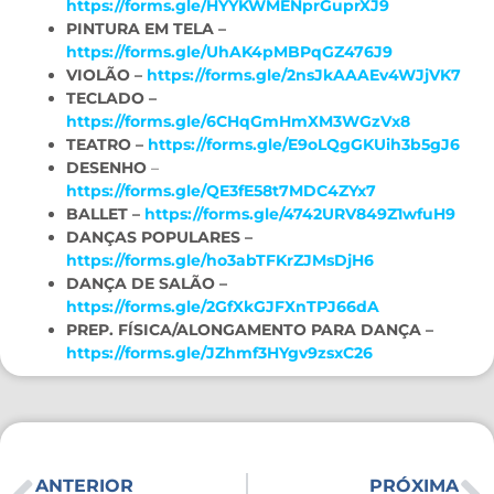
https://forms.gle/HYYKWMENprGuprXJ9
PINTURA EM TELA –
https://forms.gle/UhAK4pMBPqGZ476J9
VIOLÃO –
https://forms.gle/2nsJkAAAEv4WJjVK7
TECLADO –
https://forms.gle/6CHqGmHmXM3WGzVx8
TEATRO –
https://forms.gle/E9oLQgGKUih3b5gJ6
DESENHO
–
https://forms.gle/QE3fE58t7MDC4ZYx7
BALLET –
https://forms.gle/4742URV849Z1wfuH9
DANÇAS POPULARES –
https://forms.gle/ho3abTFKrZJMsDjH6
DANÇA DE SALÃO –
https://forms.gle/2GfXkGJFXnTPJ66dA
PREP. FÍSICA/ALONGAMENTO PARA DANÇA –
https://forms.gle/JZhmf3HYgv9zsxC26
ANTERIOR
PRÓXIMA