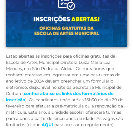
Estão abertas as inscrições para oficinas gratuitas da
Escola de Artes Municipal Diretora Luiza Maria Leal
Mendes, em São Pedro da Aldeia. Os moradores que
tenham interesse em ingressar em uma das turmas do
ano letivo de 2024 devem preencher um formulário
eletrônico, disponível no site da Secretaria Municipal de
Cultura (
confira abaixo os links dos formulários de
inscrição
). Os candidatos terão até as 16h30 do dia 29 de
fevereiro para efetuar a pré-matrícula ou a renovação da
matrícula. Este ano, a unidade escolar oferecerá turmas
para alunos a partir de cinco anos de idade. As vagas são
limitadas (clique
AQUI
para acessar o regulamento).