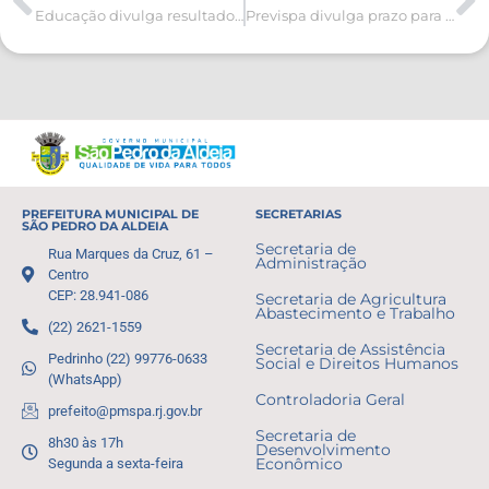
Educação divulga resultado de recursos do Processo Seletivo Simplificado
Previspa divulga prazo para prova de vida de pensionistas e aposentados
PREFEITURA MUNICIPAL DE
SECRETARIAS
SÃO PEDRO DA ALDEIA
Secretaria de
Rua Marques da Cruz, 61 –
Administração
Centro
CEP: 28.941-086
Secretaria de Agricultura
Abastecimento e Trabalho
(22) 2621-1559
Secretaria de Assistência
Pedrinho (22) 99776-0633
Social e Direitos Humanos
(WhatsApp)
Controladoria Geral
prefeito@pmspa.rj.gov.br
Secretaria de
8h30 às 17h
Desenvolvimento
Segunda a sexta-feira
Econômico