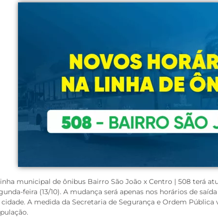
linha municipal de ônibus Bairro São João x Centro | 508 terá atu
gunda-feira (13/10). A mudança será apenas nos horários de saíd
 cidade. A medida da Secretaria de Segurança e Ordem Pública 
pulação.