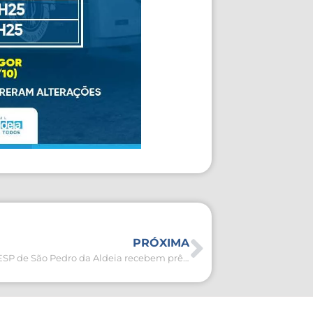
PRÓXIMA
Alunos do PROFESP de São Pedro da Aldeia recebem prêmios em concurso de redação