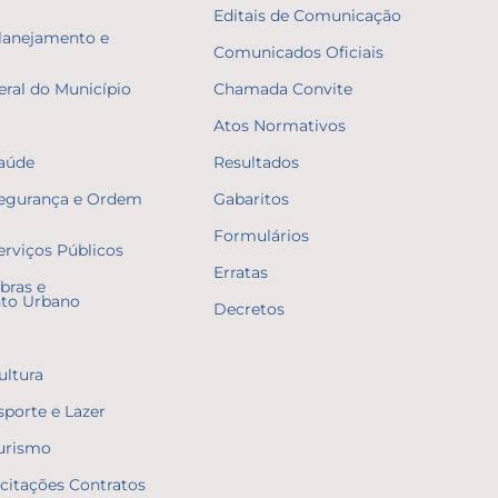
Editais de Comunicação
Planejamento e
Comunicados Oficiais
eral do Município
Chamada Convite
Atos Normativos
Saúde
Resultados
Segurança e Ordem
Gabaritos
Formulários
erviços Públicos
Erratas
bras e
to Urbano
Decretos
ultura
sporte e Lazer
Turismo
icitações Contratos