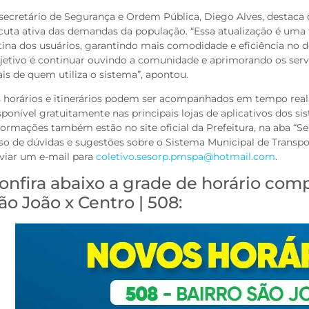
secretário de Segurança e Ordem Pública, Diego Alves, destaca q
cuta ativa das demandas da população. “Essa atualização é uma
tina dos usuários, garantindo mais comodidade e eficiência no 
jetivo é continuar ouvindo a comunidade e aprimorando os ser
ais de quem utiliza o sistema”, apontou.
 horários e itinerários podem ser acompanhados em tempo real 
sponível gratuitamente nas principais lojas de aplicativos dos s
formações também estão no site oficial da Prefeitura, na aba “Se
so de dúvidas e sugestões sobre o Sistema Municipal de Transpo
viar um e-mail para
coletivo.sesorp.pmspa@hotmail.com
.
onfira abaixo a grade de horário comp
ão João x Centro | 508: