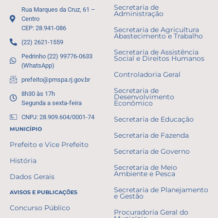
Secretaria de
Rua Marques da Cruz, 61 –
Administração
Centro
CEP: 28.941-086
Secretaria de Agricultura
Abastecimento e Trabalho
(22) 2621-1559
Secretaria de Assistência
Pedrinho (22) 99776-0633
Social e Direitos Humanos
(WhatsApp)
Controladoria Geral
prefeito@pmspa.rj.gov.br
Secretaria de
8h30 às 17h
Desenvolvimento
Segunda a sexta-feira
Econômico
CNPJ: 28.909.604/0001-74
Secretaria de Educação
MUNICÍPIO
Secretaria de Fazenda
Prefeito e Vice Prefeito
Secretaria de Governo
História
Secretaria de Meio
Ambiente e Pesca
Dados Gerais
Secretaria de Planejamento
AVISOS E PUBLICAÇÕES
e Gestão
Concurso Público
Procuradoria Geral do