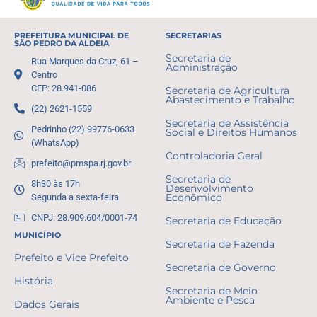
PREFEITURA MUNICIPAL DE
SECRETARIAS
SÃO PEDRO DA ALDEIA
Secretaria de
Rua Marques da Cruz, 61 –
Administração
Centro
CEP: 28.941-086
Secretaria de Agricultura
Abastecimento e Trabalho
(22) 2621-1559
Secretaria de Assistência
Pedrinho (22) 99776-0633
Social e Direitos Humanos
(WhatsApp)
Controladoria Geral
prefeito@pmspa.rj.gov.br
Secretaria de
8h30 às 17h
Desenvolvimento
Segunda a sexta-feira
Econômico
CNPJ: 28.909.604/0001-74
Secretaria de Educação
MUNICÍPIO
Secretaria de Fazenda
Prefeito e Vice Prefeito
Secretaria de Governo
História
Secretaria de Meio
Ambiente e Pesca
Dados Gerais