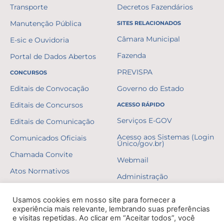
Transporte
Decretos Fazendários
Manutenção Pública
SITES RELACIONADOS
Câmara Municipal
E-sic e Ouvidoria
Fazenda
Portal de Dados Abertos
PREVISPA
CONCURSOS
Editais de Convocação
Governo do Estado
Editais de Concursos
ACESSO RÁPIDO
Serviços E-GOV
Editais de Comunicação
Acesso aos Sistemas (Login
Comunicados Oficiais
Único/gov.br)
Chamada Convite
Webmail
Atos Normativos
Administração
Resultados
Usamos cookies em nosso site para fornecer a
Gabaritos
experiência mais relevante, lembrando suas preferências
e visitas repetidas. Ao clicar em “Aceitar todos”, você
Formulários