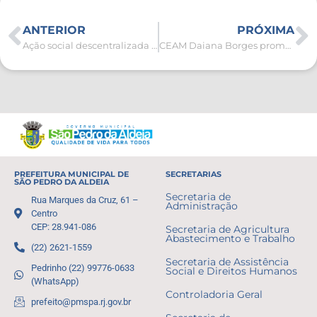
ANTERIOR
PRÓXIMA
Ação social descentralizada leva serviços, sustentabilidade e orientação à comunidade do Botafogo
CEAM Daiana Borges promove encontro sobre protagonismo feminino durante o Mês da Mulher em São Pedro da Aldeia
PREFEITURA MUNICIPAL DE
SECRETARIAS
SÃO PEDRO DA ALDEIA
Secretaria de
Rua Marques da Cruz, 61 –
Administração
Centro
CEP: 28.941-086
Secretaria de Agricultura
Abastecimento e Trabalho
(22) 2621-1559
Secretaria de Assistência
Pedrinho (22) 99776-0633
Social e Direitos Humanos
(WhatsApp)
Controladoria Geral
prefeito@pmspa.rj.gov.br