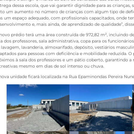
trega dessa escola, que vai garantir dignidade para as crianças, 
sto um aumento no número de crianças com algum tipo de defici
as um espaço adequado, com profissionais capacitados, onde ter
senvolvimento e, mais ainda, de aprendizado de qualidade”, diss
novo prédio terá uma área construída de 972,82 m², incluindo de
la dos professores, sala administrativa, copa para os funcionári
 lavagem, lavanderia, almoxarifado, depósito, vestiários mascul
aptados para pessoas com deficiência e mobilidade reduzida. O
óximos à sala dos professores e um pátio coberto, garantindo a 
creativas mesmo em dias de sol intenso ou chuva.
nova unidade ficará localizada na Rua Epaminondas Pereira Nune