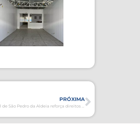
PRÓXIMA
Assistência Social de São Pedro da Aldeia reforça direitos e segurança durante o Carnaval 2025