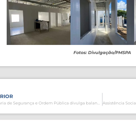
Fotos: Divulgação/PMSPA
RIOR
Secretaria de Segurança e Ordem Pública divulga balanço do Carnaval 2025