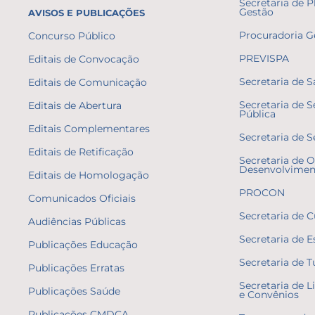
Secretaria de 
Gestão
AVISOS E PUBLICAÇÕES
Procuradoria G
Concurso Público
PREVISPA
Editais de Convocação
Secretaria de 
Editais de Comunicação
Secretaria de 
Editais de Abertura
Pública
Editais Complementares
Secretaria de S
Editais de Retificação
Secretaria de O
Desenvolvimen
Editais de Homologação
PROCON
Comunicados Oficiais
Secretaria de C
Audiências Públicas
Secretaria de E
Publicações Educação
Secretaria de 
Publicações Erratas
Secretaria de L
Publicações Saúde
e Convênios
Publicações CMDCA