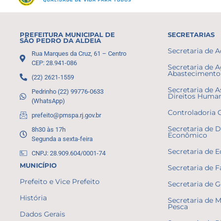
PREFEITURA MUNICIPAL DE
SECRETARIAS
SÃO PEDRO DA ALDEIA
Secretaria de 
Rua Marques da Cruz, 61 – Centro
CEP: 28.941-086
Secretaria de A
Abastecimento 
(22) 2621-1559
Secretaria de A
Pedrinho (22) 99776-0633
Direitos Huma
(WhatsApp)
Controladoria 
prefeito@pmspa.rj.gov.br
Secretaria de 
8h30 às 17h
Econômico
Segunda a sexta-feira
Secretaria de 
CNPJ: 28.909.604/0001-74
MUNICÍPIO
Secretaria de 
Prefeito e Vice Prefeito
Secretaria de 
História
Secretaria de 
Pesca
Dados Gerais