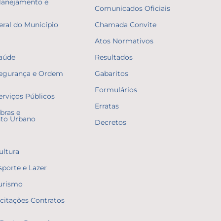
Planejamento e
Comunicados Oficiais
eral do Município
Chamada Convite
Atos Normativos
Saúde
Resultados
Segurança e Ordem
Gabaritos
Formulários
erviços Públicos
Erratas
bras e
to Urbano
Decretos
ultura
sporte e Lazer
Turismo
icitações Contratos