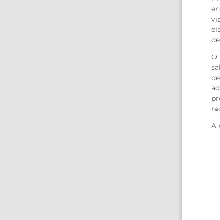
en
vi
el
de
O 
sa
de
ad
pr
re
A 