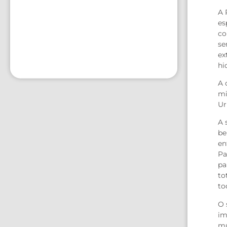
A 
es
co
se
ex
hi
A 
mi
Ur
A 
be
en
Pa
pa
to
to
O 
im
mu