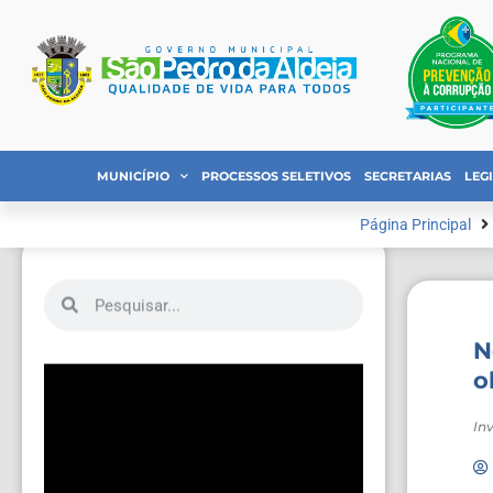
MUNICÍPIO
PROCESSOS SELETIVOS
SECRETARIAS
LEG
Página Principal
N
o
In