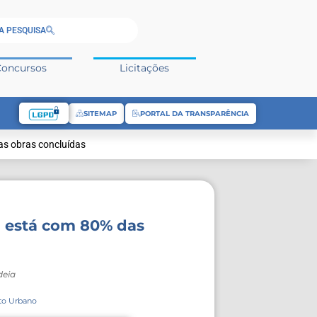
A PESQUISA
Concursos
Licitações
SITEMAP
PORTAL DA TRANSPARÊNCIA
as obras concluídas
l está com 80% das
deia
to Urbano