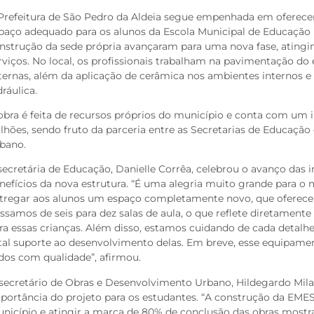
Prefeitura de São Pedro da Aldeia segue empenhada em oferece
paço adequado para os alunos da Escola Municipal de Educação 
nstrução da sede própria avançaram para uma nova fase, ating
rviços. No local, os profissionais trabalham na pavimentação d
ternas, além da aplicação de cerâmica nos ambientes internos e 
dráulica.
obra é feita de recursos próprios do município e conta com um 
lhões, sendo fruto da parceria entre as Secretarias de Educaçã
bano.
secretária de Educação, Danielle Corrêa, celebrou o avanço das 
nefícios da nova estrutura. “É uma alegria muito grande para o 
tregar aos alunos um espaço completamente novo, que oferece 
ssamos de seis para dez salas de aula, o que reflete diretament
ra essas crianças. Além disso, estamos cuidando de cada detalh
tal suporte ao desenvolvimento delas. Em breve, esse equipamen
dos com qualidade”, afirmou.
secretário de Obras e Desenvolvimento Urbano, Hildegardo Mil
portância do projeto para os estudantes. “A construção da EME
nicípio e atingir a marca de 80% de conclusão das obras most