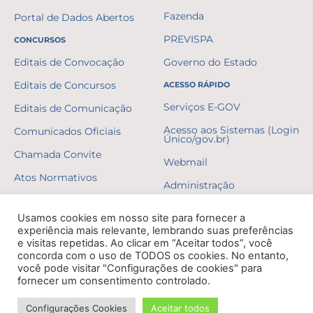
Fazenda
Portal de Dados Abertos
PREVISPA
CONCURSOS
Editais de Convocação
Governo do Estado
Editais de Concursos
ACESSO RÁPIDO
Serviços E-GOV
Editais de Comunicação
Acesso aos Sistemas (Login
Comunicados Oficiais
Único/gov.br)
Chamada Convite
Webmail
Atos Normativos
Administração
Resultados
Usamos cookies em nosso site para fornecer a
Gabaritos
experiência mais relevante, lembrando suas preferências
e visitas repetidas. Ao clicar em “Aceitar todos”, você
Formulários
concorda com o uso de TODOS os cookies. No entanto,
você pode visitar "Configurações de cookies" para
Erratas
fornecer um consentimento controlado.
Decretos
Configurações Cookies
Aceitar todos