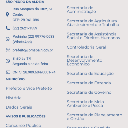
SÃO PEDRO DA ALDEIA
Secretaria de
Rua Marques da Cruz, 61 –
Administração
Centro
CEP: 28.941-086
Secretaria de Agricultura
Abastecimento e Trabalho
(22) 2621-1559
Secretaria de Assistência
Pedrinho (22) 99776-0633
Social e Direitos Humanos
(WhatsApp)
Controladoria Geral
prefeito@pmspa.rj.gov.br
Secretaria de
8h30 às 17h
Desenvolvimento
Segunda a sexta-feira
Econômico
CNPJ: 28.909.604/0001-74
Secretaria de Educação
MUNICÍPIO
Secretaria de Fazenda
Prefeito e Vice Prefeito
Secretaria de Governo
História
Secretaria de Meio
Ambiente e Pesca
Dados Gerais
Secretaria de Planejamento
AVISOS E PUBLICAÇÕES
e Gestão
Concurso Público
Procuradoria Geral do