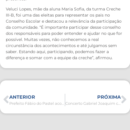
Veluci Lopes, mãe da aluna Maria Sofia, da turma Creche
III-B, foi uma das eleitas para representar os pais no
Conselho Escolar e destacou a relevância da participação
da comunidade. “É importante participar desse conselho
dos responsáveis para poder entender e ajudar no que for
possível. Muitas vezes, não conhecemos a real
circunstância dos acontecimentos e até julgamos sem
saber. Estando aqui, participando, podemos fazer a
diferença e somar com a equipe da creche”, afirmou.
ANTERIOR
PRÓXIMA
Prefeito Fábio do Pastel acompanha obras de reestruturação na Escola Municipal Jamila Mota da Silva
Concerto Gabriel Joaquim celebra o amor com apresentação de Raony Alves nesta quarta-feira (11)