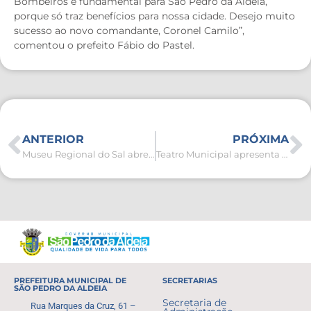
Bombeiros é fundamental para São Pedro da Aldeia,
porque só traz benefícios para nossa cidade. Desejo muito
sucesso ao novo comandante, Coronel Camilo”,
comentou o prefeito Fábio do Pastel.
ANTERIOR
PRÓXIMA
Museu Regional do Sal abre nova mostra “A Natureza, o Sal e o Homem” neste sábado (9)
Teatro Municipal apresenta “O Beijo no Asfalto” no dia 17 de novembro
PREFEITURA MUNICIPAL DE
SECRETARIAS
SÃO PEDRO DA ALDEIA
Secretaria de
Rua Marques da Cruz, 61 –