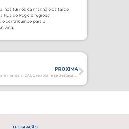
, nos turnos da manhã e da tarde,
da Rua do Fogo e regiões
 e contribuindo para o
e vida.
PRÓXIMA
São Pedro da Aldeia mantém CAUC regular e se destaca pela responsabilidade fiscal na Região dos Lagos
LEGISLAÇÃO