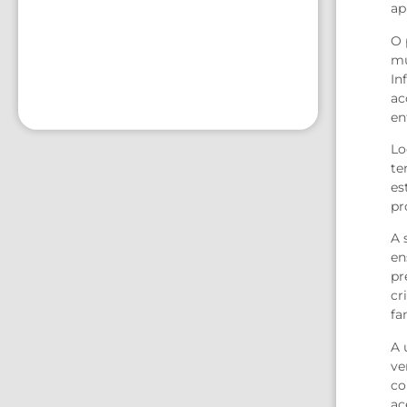
ap
O 
mu
In
ac
en
Lo
te
es
pr
A 
en
pr
cr
fa
A 
ve
co
ac