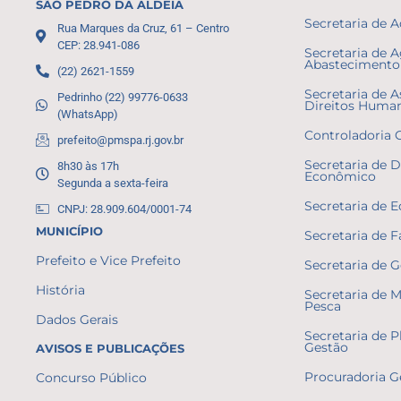
SÃO PEDRO DA ALDEIA
Secretaria de 
Rua Marques da Cruz, 61 – Centro
CEP: 28.941-086
Secretaria de A
Abastecimento 
(22) 2621-1559
Secretaria de A
Pedrinho (22) 99776-0633
Direitos Huma
(WhatsApp)
Controladoria 
prefeito@pmspa.rj.gov.br
Secretaria de 
8h30 às 17h
Econômico
Segunda a sexta-feira
Secretaria de 
CNPJ: 28.909.604/0001-74
MUNICÍPIO
Secretaria de 
Prefeito e Vice Prefeito
Secretaria de 
História
Secretaria de 
Pesca
Dados Gerais
Secretaria de 
Gestão
AVISOS E PUBLICAÇÕES
Procuradoria G
Concurso Público