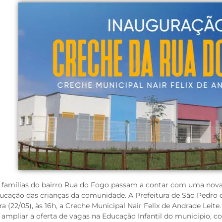
 famílias do bairro Rua do Fogo passam a contar com uma nova 
ucação das crianças da comunidade. A Prefeitura de São Pedro da
ira (22/05), às 16h, a Creche Municipal Nair Felix de Andrade Leit
á ampliar a oferta de vagas na Educação Infantil do município, 