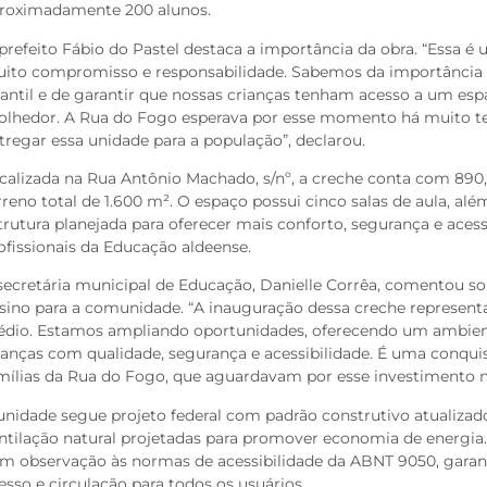
roximadamente 200 alunos.
prefeito Fábio do Pastel destaca a importância da obra. “Essa 
ito compromisso e responsabilidade. Sabemos da importância 
fantil e de garantir que nossas crianças tenham acesso a um e
olhedor. A Rua do Fogo esperava por esse momento há muito 
tregar essa unidade para a população”, declarou.
calizada na Rua Antônio Machado, s/nº, a creche conta com 89
rreno total de 1.600 m². O espaço possui cinco salas de aula, a
trutura planejada para oferecer mais conforto, segurança e acess
ofissionais da Educação aldeense.
secretária municipal de Educação, Danielle Corrêa, comentou so
sino para a comunidade. “A inauguração dessa creche represen
édio. Estamos ampliando oportunidades, oferecendo um ambien
ianças com qualidade, segurança e acessibilidade. É uma conqui
mílias da Rua do Fogo, que aguardavam por esse investimento n
unidade segue projeto federal com padrão construtivo atualizado
ntilação natural projetadas para promover economia de energia
m observação às normas de acessibilidade da ABNT 9050, gara
esso e circulação para todos os usuários.