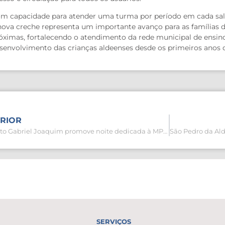
m capacidade para atender uma turma por período em cada sala
nova creche representa um importante avanço para as famílias 
óximas, fortalecendo o atendimento da rede municipal de ensino
senvolvimento das crianças aldeenses desde os primeiros anos d
RIOR
Concerto Gabriel Joaquim promove noite dedicada à MPB nesta quarta-feira (20)
SERVIÇOS