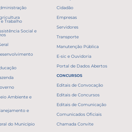
Administração
Cidadão
gricultura
Empresas
e Trabalho
Servidores
ssistência Social e
nos
Transporte
Geral
Manutenção Pública
Desenvolvimento
E-sic e Ouvidoria
Portal de Dados Abertos
Educação
CONCURSOS
Fazenda
Editais de Convocação
Governo
Editais de Concursos
Meio Ambiente e
Editais de Comunicação
Planejamento e
Comunicados Oficiais
eral do Município
Chamada Convite