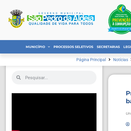
MUNICÍPIO
PROCESSOS SELETIVOS
SECRETARIAS
LEG
Página Principal
Notícias
P
b
Un