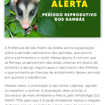
A Prefeitura de São Pedro da Aldeia alerta a população
sobre o período reprodutivo dos gambás, que ocorre
entre a primavera e o verão. Nessa época, é comum que
as fêmeas se aproximem das áreas urbanas em busca de
alimento e abrigo seguro para o nascimento dos filhotes,
o que aumenta as chances de avistamento desses animais
em quintais e residências.
Nesses casos, a orientação é não tentar capturar, agredir
ou espantar o animal. A população deve acionar a
Secretaria de Meio Ambiente e Pesca,
pelo WhatsApp (22)
99615-7755, para que a Guarda Ambiental realize o resgate