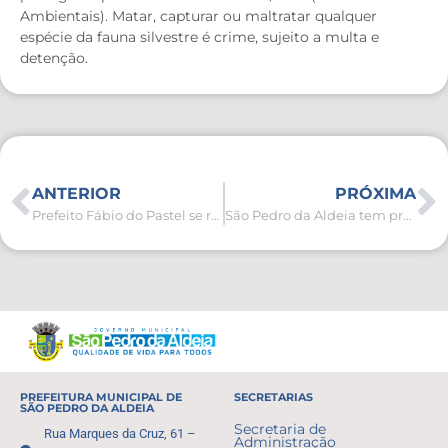
Ambientais). Matar, capturar ou maltratar qualquer
espécie da fauna silvestre é crime, sujeito a multa e
detenção.
ANTERIOR
PRÓXIMA
Prefeito Fábio do Pastel se reúne com a secretária de Educação para planejamento do ano letivo de 2026
São Pedro da Aldeia tem proposta aprovada na 5ª Conferência Nacional de Políticas para Mulheres
PREFEITURA MUNICIPAL DE
SECRETARIAS
SÃO PEDRO DA ALDEIA
Secretaria de
Rua Marques da Cruz, 61 –
Administração