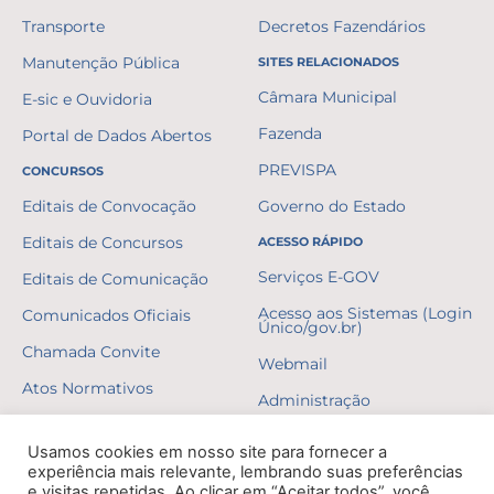
Transporte
Decretos Fazendários
Manutenção Pública
SITES RELACIONADOS
Câmara Municipal
E-sic e Ouvidoria
Fazenda
Portal de Dados Abertos
PREVISPA
CONCURSOS
Editais de Convocação
Governo do Estado
Editais de Concursos
ACESSO RÁPIDO
Serviços E-GOV
Editais de Comunicação
Acesso aos Sistemas (Login
Comunicados Oficiais
Único/gov.br)
Chamada Convite
Webmail
Atos Normativos
Administração
Resultados
Usamos cookies em nosso site para fornecer a
Gabaritos
experiência mais relevante, lembrando suas preferências
e visitas repetidas. Ao clicar em “Aceitar todos”, você