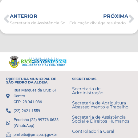
ANTERIOR
PRÓXIMA
Secretaria de Assistência Social capacita servidores contratados por Processo Seletivo
Educação divulga resultado da entrega de documentos para cargos do Processo Seletivo
PREFEITURA MUNICIPAL DE
SECRETARIAS
SÃO PEDRO DA ALDEIA
Secretaria de
Rua Marques da Cruz, 61 –
Administração
Centro
CEP: 28.941-086
Secretaria de Agricultura
Abastecimento e Trabalho
(22) 2621-1559
Secretaria de Assistência
Pedrinho (22) 99776-0633
Social e Direitos Humanos
(WhatsApp)
Controladoria Geral
prefeito@pmspa.rj.gov.br