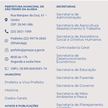
PREFEITURA MUNICIPAL DE
SECRETARIAS
SÃO PEDRO DA ALDEIA
Secretaria de
Rua Marques da Cruz, 61 –
Administração
Centro
CEP: 28.941-086
Secretaria de Agricultura
Abastecimento e Trabalho
(22) 2621-1559
Secretaria de Assistência
Pedrinho (22) 99776-0633
Social e Direitos Humanos
(WhatsApp)
Controladoria Geral
prefeito@pmspa.rj.gov.br
Secretaria de
8h30 às 17h
Desenvolvimento
Segunda a sexta-feira
Econômico
CNPJ: 28.909.604/0001-74
Secretaria de Educação
MUNICÍPIO
Secretaria de Fazenda
Prefeito e Vice Prefeito
Secretaria de Governo
História
Secretaria de Meio
Ambiente e Pesca
Dados Gerais
Secretaria de Planejamento
AVISOS E PUBLICAÇÕES
e Gestão