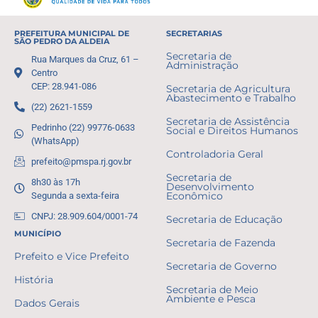
PREFEITURA MUNICIPAL DE
SECRETARIAS
SÃO PEDRO DA ALDEIA
Secretaria de
Rua Marques da Cruz, 61 –
Administração
Centro
CEP: 28.941-086
Secretaria de Agricultura
Abastecimento e Trabalho
(22) 2621-1559
Secretaria de Assistência
Pedrinho (22) 99776-0633
Social e Direitos Humanos
(WhatsApp)
Controladoria Geral
prefeito@pmspa.rj.gov.br
Secretaria de
8h30 às 17h
Desenvolvimento
Segunda a sexta-feira
Econômico
CNPJ: 28.909.604/0001-74
Secretaria de Educação
MUNICÍPIO
Secretaria de Fazenda
Prefeito e Vice Prefeito
Secretaria de Governo
História
Secretaria de Meio
Ambiente e Pesca
Dados Gerais