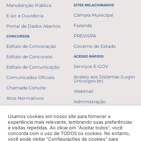
Manutenção Pública
SITES RELACIONADOS
Câmara Municipal
E-sic e Ouvidoria
Fazenda
Portal de Dados Abertos
PREVISPA
CONCURSOS
Editais de Convocação
Governo do Estado
Editais de Concursos
ACESSO RÁPIDO
Serviços E-GOV
Editais de Comunicação
Acesso aos Sistemas (Login
Comunicados Oficiais
Único/gov.br)
Chamada Convite
Webmail
Atos Normativos
Administração
Resultados
Usamos cookies em nosso site para fornecer a
Gabaritos
experiência mais relevante, lembrando suas preferências
e visitas repetidas. Ao clicar em “Aceitar todos”, você
Formulários
concorda com o uso de TODOS os cookies. No entanto,
você pode visitar "Configurações de cookies" para
Erratas