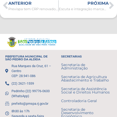
ANTERIOR
PRÓXIMA
Previspa tem CRP renovado pelo Ministério da Previdência Social
Escuta e integração marcam lançamento do projeto de inclusão “Acolhendo Famílias”
PREFEITURA MUNICIPAL DE
SECRETARIAS
SÃO PEDRO DA ALDEIA
Secretaria de
Rua Marques da Cruz, 61 –
Administração
Centro
CEP: 28.941-086
Secretaria de Agricultura
Abastecimento e Trabalho
(22) 2621-1559
Secretaria de Assistência
Pedrinho (22) 99776-0633
Social e Direitos Humanos
(WhatsApp)
Controladoria Geral
prefeito@pmspa.rj.gov.br
Secretaria de
8h30 às 17h
Desenvolvimento
Segunda a sexta-feira
Econômico