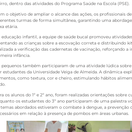
irro, dentro das atividades do Programa Saúde na Escola (PSE).
m o objetivo de ampliar o alcance das ações, os profissionais de
ferentes turmas de forma simultânea, garantindo uma abordag
ixa etária.
 educação infantil, a equipe de saúde bucal promoveu atividades
ientando as crianças sobre a escovação correta e distribuindo kit
alizada a verificação das cadernetas de vacinação, reforçando a
imeira infância.
 pequenos também participaram de uma atividade lúdica sobre
r estudantes da Universidade Veiga de Almeida. A dinâmica expl
imentos, como textura, cor e cheiro, estimulando hábitos alimen
do.
ra os alunos do 1º e 2º ano, foram realizadas orientações sobre 
quanto os estudantes do 3º ano participaram de uma palestra v
 temas abordados estiveram o combate à dengue, a prevenção d
cessários em relação à presença de pombos em áreas urbanas.