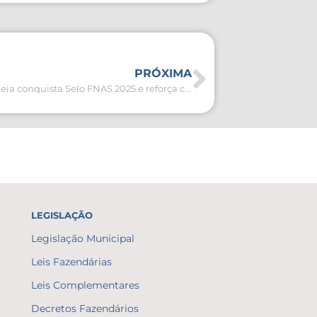
PRÓXIMA
São Pedro da Aldeia conquista Selo FNAS 2025 e reforça compromisso com gestão responsável da Assistência Social
LEGISLAÇÃO
Legislação Municipal
Leis Fazendárias
Leis Complementares
Decretos Fazendários