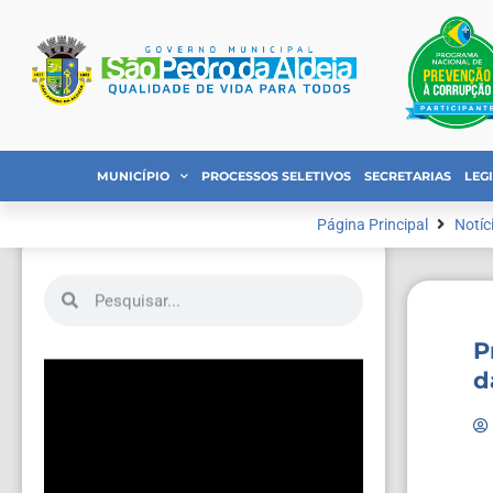
MUNICÍPIO
PROCESSOS SELETIVOS
SECRETARIAS
LEG
Página Principal
Notíc
P
d