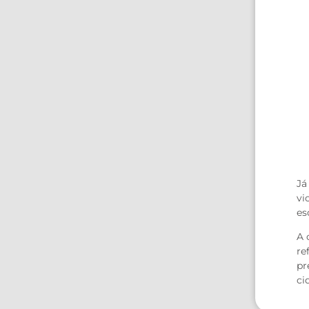
Já
vi
es
A 
re
pr
ci