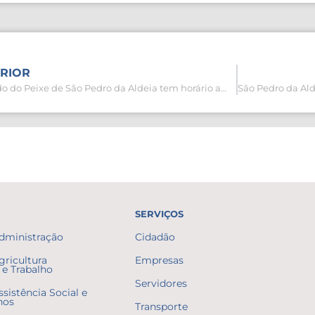
RIOR
Mercado do Peixe de São Pedro da Aldeia tem horário ampliado para a Semana Santa
SERVIÇOS
Administração
Cidadão
gricultura
Empresas
e Trabalho
Servidores
ssistência Social e
nos
Transporte