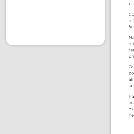
ba
Co
di
fa
Na
or
re
pr
Os
po
al
ce
Pa
en
os
ne