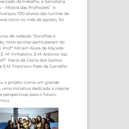
ercado de trabalho, a Secretaria
 – Mostra das Profissões”. A
 alcançou 700 alunos das turmas de
eve início no mês de agosto, foi
urso de redação “Escolhas e
do, nove escolas participaram do
 M. Profª Miriam Alves de Macedo
E. M. Vinhateiro, E.M. Antonio Vaz
rofª. Maria da Glória dos Santos
e E.M. Francisco Paes de Carvalho
iou o projeto como um grande
 uma iniciativa dedicada a inspirar
e perspectivas para o futuro,
rmou.