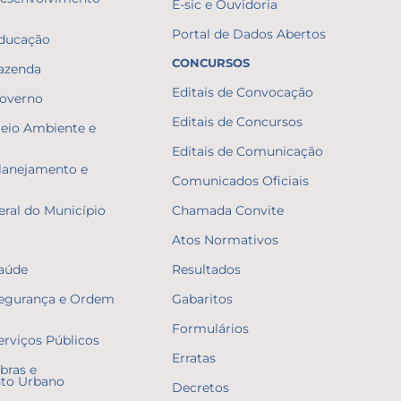
E-sic e Ouvidoria
Portal de Dados Abertos
Educação
CONCURSOS
Fazenda
Editais de Convocação
Governo
Editais de Concursos
Meio Ambiente e
Editais de Comunicação
Planejamento e
Comunicados Oficiais
eral do Município
Chamada Convite
Atos Normativos
Saúde
Resultados
Segurança e Ordem
Gabaritos
Formulários
erviços Públicos
Erratas
bras e
to Urbano
Decretos