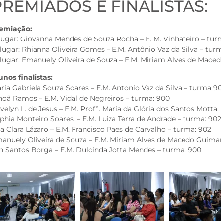
PREMIADOS E FINALISTAS:
emiação:
 lugar: Giovanna Mendes de Souza Rocha – E. M. Vinhateiro – tur
 lugar: Rhianna Oliveira Gomes – E.M. Antônio Vaz da Silva – tur
 lugar: Emanuely Oliveira de Souza – E.M. Miriam Alves de Mac
unos finalistas:
ria Gabriela Souza Soares – E.M. Antonio Vaz da Silva – turma 9
noã Ramos – E.M. Vidal de Negreiros – turma: 900
velyn L. de Jesus – E.M. Profª. Maria da Glória dos Santos Motta.
phia Monteiro Soares. – E.M. Luiza Terra de Andrade – turma: 90
a Clara Lázaro – E.M. Francisco Paes de Carvalho – turma: 902
anuely Oliveira de Souza – E.M. Miriam Alves de Macedo Guima
n Santos Borga – E.M. Dulcinda Jotta Mendes – turma: 900