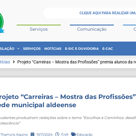
CLIQUE AQUI PARA REALIZAR UM
Serviços
Comunicação
ISLAÇÃO
SERVIÇOS
NOTÍCIAS
E-SIC E OUVIDORIA
E-CAC
tícias
Projeto “Carreiras – Mostra das Profissões” premia alunos da 
rojeto “Carreiras – Mostra das Profissões
ede municipal aldeense
tudantes produziram redações sobre o tema “Escolhas e Caminhos: desafi
olescência”
Thamyris Aquino
19/11/2024
11:49
Educação