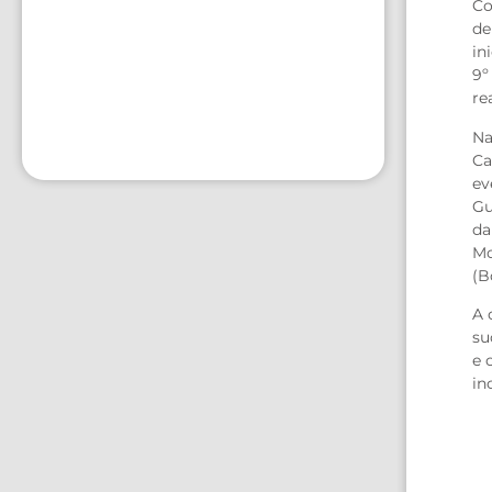
Co
de
in
9º
re
Na
Ca
ev
Gu
da
Mo
(B
A 
su
e 
in