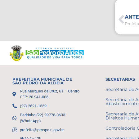
ANTE
PREFEITURA MUNICIPAL DE
SECRETARIAS
SÃO PEDRO DA ALDEIA
Secretaria de 
Rua Marques da Cruz, 61 – Centro
CEP: 28.941-086
Secretaria de A
Abastecimento 
(22) 2621-1559
Secretaria de A
Pedrinho (22) 99776-0633
Direitos Huma
(WhatsApp)
Controladoria 
prefeito@pmspa.rj.gov.br
Secretaria de 
8h30 às 17h