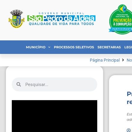
MUNICÍPIO
PROCESSOS SELETIVOS
SECRETARIAS
LEG
Página Principal
No
P
r
Es
ad