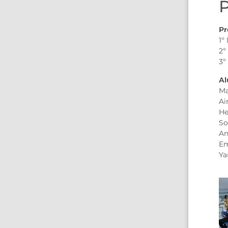
Pr
1º
2º
3º
Al
Ma
Ai
He
So
An
Em
Ya