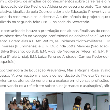
m o objetivo de ampliar os conhecimentos sobre carreiras e o m
 Educação de São Pedro da Aldeia promoveu o projeto “Carreiras
iciativa, idealizada pela Coordenadoria de Educação Preventiva,
 ano da rede municipal aldeense. A culminância do projeto, que t
alizada na segunda-feira (18/11), na sede da Secretaria.
 oportunidade, houve a premiação dos alunos finalistas do conc
minhos: desafio da vocação profissional na adolescência”. Ao to
ento. Foram elas a E. Mz. Retiro, as unidades cívico-militares E.
imarães (Fluminense) e E. M. Dulcinda Jotta Mendes (São João), 
 Silva (Recanto do Sol), E.M. Vidal de Negreiros (Alecrim), E.M. P
tta (Praia Linda), E.M. Luiza Terra de Andrade (Campo Redondo) 
oqueirão).
coordenadora de Educação Preventiva, Maria Regina Rosa, aval
cesso. “A premiação marcou a consolidação do Projeto Carreiras,
orientar os alunos do nono ano a explorarem diversas profissões 
centivando-os a refletirem sobre suas jornadas e aspirações”, afi