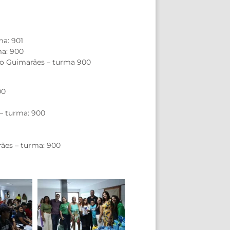
ma: 901
ma: 900
edo Guimarães – turma 900
00
 – turma: 900
2
rães – turma: 900