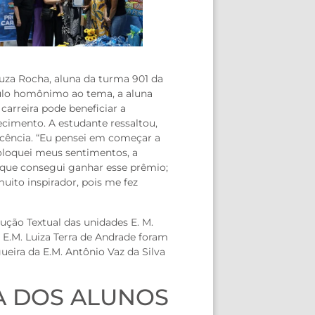
za Rocha, aluna da turma 901 da
tulo homônimo ao tema, a aluna
arreira pode beneficiar a
ecimento. A estudante ressaltou,
escência. “Eu pensei em começar a
oloquei meus sentimentos, a
z que consegui ganhar esse prêmio;
muito inspirador, pois me fez
ução Textual das unidades E. M.
E.M. Luiza Terra de Andrade foram
ueira da E.M. Antônio Vaz da Silva
A DOS ALUNOS