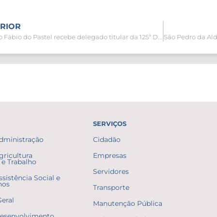
RIOR
Prefeito Fábio do Pastel recebe delegado titular da 125ª DP
SERVIÇOS
Administração
Cidadão
gricultura
Empresas
e Trabalho
Servidores
ssistência Social e
nos
Transporte
Geral
Manutenção Pública
Desenvolvimento