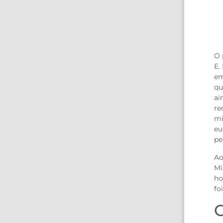
O 
E.
em
qu
ai
re
mi
eu
pe
Ao
Mi
ho
fo