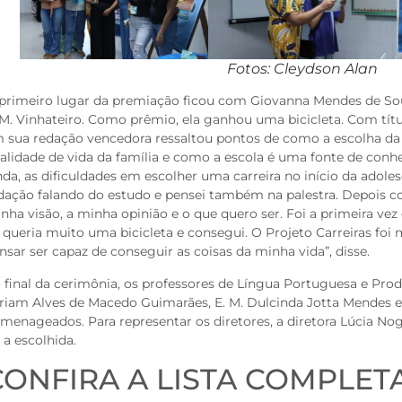
Fotos: Cleydson Alan
primeiro lugar da premiação ficou com Giovanna Mendes de Sou
 M. Vinhateiro. Como prêmio, ela ganhou uma bicicleta. Com tí
 sua redação vencedora ressaltou pontos de como a escolha da c
alidade de vida da família e como a escola é uma fonte de conh
nda, as dificuldades em escolher uma carreira no início da adol
dação falando do estudo e pensei também na palestra. Depois c
nha visão, a minha opinião e o que quero ser. Foi a primeira ve
 queria muito uma bicicleta e consegui. O Projeto Carreiras foi 
nsar ser capaz de conseguir as coisas da minha vida”, disse.
 final da cerimônia, os professores de Língua Portuguesa e Prod
riam Alves de Macedo Guimarães, E. M. Dulcinda Jotta Mendes e 
menageados. Para representar os diretores, a diretora Lúcia Nog
i a escolhida.
CONFIRA A LISTA COMPLET