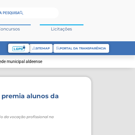
A PESQUISA
Concursos
Licitações
SITEMAP
PORTAL DA TRANSPARÊNCIA
rede municipal aldeense
” premia alunos da
o da vocação profissional na