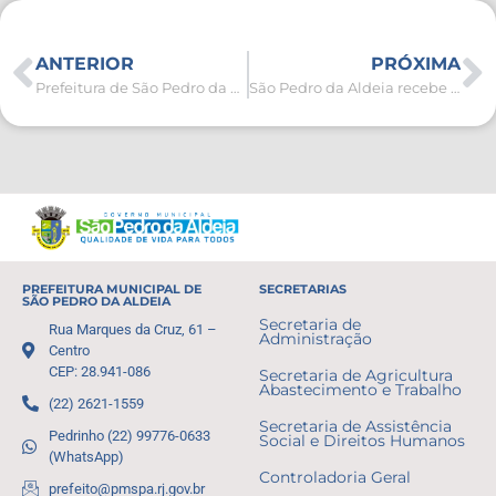
ANTERIOR
PRÓXIMA
Prefeitura de São Pedro da Aldeia orienta contribuintes sobre regularização da Dívida Ativa Municipal
São Pedro da Aldeia recebe feira cultural neste sábado (07)
PREFEITURA MUNICIPAL DE
SECRETARIAS
SÃO PEDRO DA ALDEIA
Secretaria de
Rua Marques da Cruz, 61 –
Administração
Centro
CEP: 28.941-086
Secretaria de Agricultura
Abastecimento e Trabalho
(22) 2621-1559
Secretaria de Assistência
Pedrinho (22) 99776-0633
Social e Direitos Humanos
(WhatsApp)
Controladoria Geral
prefeito@pmspa.rj.gov.br