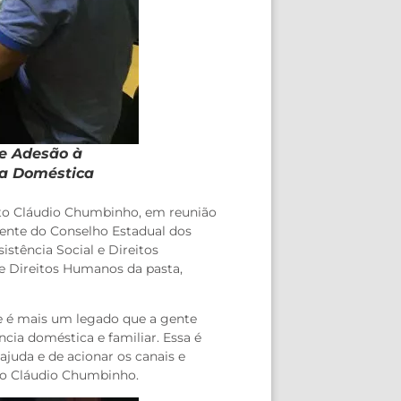
de Adesão à
ia Doméstica
eito Cláudio Chumbinho, em reunião
dente do Conselho Estadual dos
istência Social e Direitos
e Direitos Humanos da pasta,
ue é mais um legado que a gente
cia doméstica e familiar. Essa é
juda e de acionar os canais e
ito Cláudio Chumbinho.