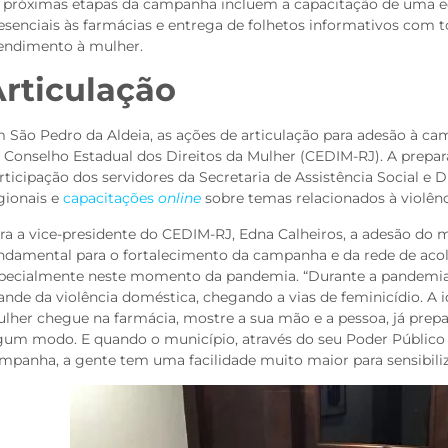
 próximas etapas da campanha incluem a capacitação de uma eq
esenciais às farmácias e entrega de folhetos informativos com 
endimento à mulher.
Articulação
 São Pedro da Aldeia, as ações de articulação para adesão à 
 Conselho Estadual dos Direitos da Mulher (CEDIM-RJ). A prepa
rticipação dos servidores da Secretaria de Assistência Social e
gionais e
capacitações
online
sobre temas relacionados à violênc
ra a vice-presidente do CEDIM-RJ, Edna Calheiros, a adesão do
ndamental para o fortalecimento da campanha e da rede de aco
pecialmente neste momento da pandemia. “Durante a pandemi
ande da violência doméstica, chegando a vias de feminicídio. A
lher chegue na farmácia, mostre a sua mão e a pessoa, já prep
gum modo. E quando o município, através do seu Poder Público Mu
mpanha, a gente tem uma facilidade muito maior para sensibiliz