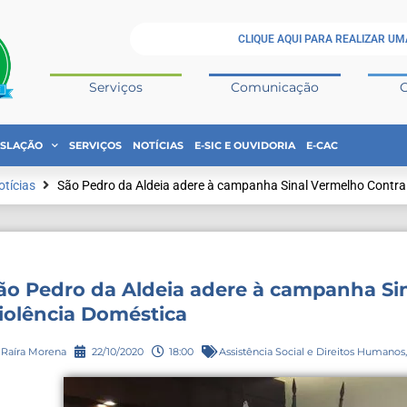
CLIQUE AQUI PARA REALIZAR UM
Serviços
Comunicação
ISLAÇÃO
SERVIÇOS
NOTÍCIAS
E-SIC E OUVIDORIA
E-CAC
otícias
São Pedro da Aldeia adere à campanha Sinal Vermelho Contra
ão Pedro da Aldeia adere à campanha Si
iolência Doméstica
Raíra Morena
22/10/2020
18:00
Assistência Social e Direitos Humanos