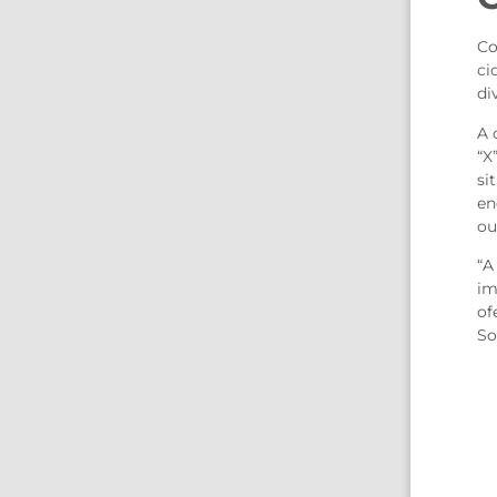
Co
ci
di
A 
“X
si
en
ou
“A
im
of
So