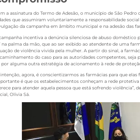
m a assinatura do Termo de Adesão, o município de São Pedro da
dades que assumiram voluntariamente a responsabilidade social
vulgação da campanha em âmbito municipal e na adesão das far
campanha incentiva a denúncia silenciosa de abuso doméstico 
” na palma da mão, que ao ser exibido ao atendente de uma farm
tuação de violência vivida pela mulher. A partir do sinal, a far
caminhamento do caso para as autoridades competentes, seja po
 por alguma outra estratégia de acionamento à rede de proteçã
 intenção, agora, é conscientizarmos as farmácias para que ela
portante é que os estabelecimentos conheçam a rede protetiva 
erece para atender aquela pessoa que está sofrendo violência”, d
cial, Olívia Sá.