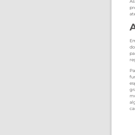
As
pr
at
Em
do
pa
re
Pa
fu
es
gr
mu
al
ca