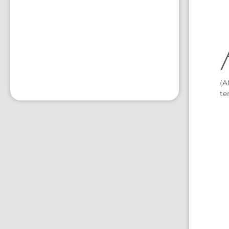
(A
te