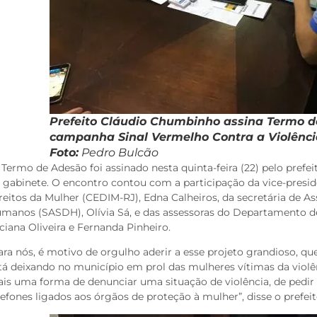
Prefeito Cláudio Chumbinho assina Termo 
campanha Sinal Vermelho Contra a Violênc
Foto:
Pedro Bulcão
Termo de Adesão foi assinado nesta quinta-feira (22) pelo pref
 gabinete. O encontro contou com a participação da vice-presi
reitos da Mulher (CEDIM-RJ), Edna Calheiros, da secretária de Ass
manos (SASDH), Olívia Sá, e das assessoras do Departamento d
ciana Oliveira e Fernanda Pinheiro.
ara nós, é motivo de orgulho aderir a esse projeto grandioso, q
tá deixando no município em prol das mulheres vítimas da violên
is uma forma de denunciar uma situação de violência, de pedir a
lefones ligados aos órgãos de proteção à mulher”, disse o prefe