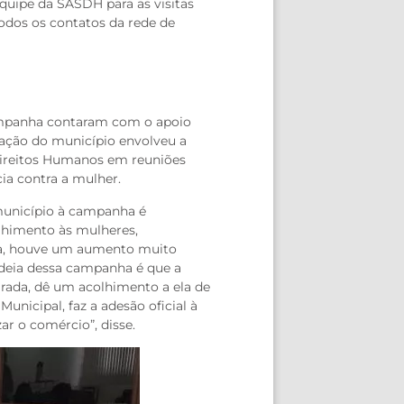
uipe da SASDH para as visitas
todos os contatos da rede de
campanha contaram com o apoio
ração do município envolveu a
 Direitos Humanos em reuniões
ia contra a mulher.
 município à campanha é
lhimento às mulheres,
a, houve um aumento muito
 ideia dessa campanha é que a
arada, dê um acolhimento a ela de
nicipal, faz a adesão oficial à
ar o comércio”, disse.