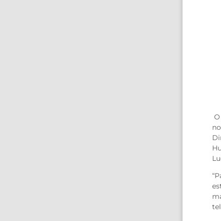
O 
no
Di
Hu
Lu
“P
es
ma
te