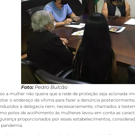
Foto:
Pedro Bulcão
so a mulher não queira que a rede de proteção seja acionada i
otar o endereço da vítima para fazer a denúncia posteriormente
nduzidos à delegacia nem, necessariamente, chamados a testem
mo polos de acolhimento às mulheres levou em conta as caracter
gurança proporcionados por esses estabelecimentos, considera
 pandemia.