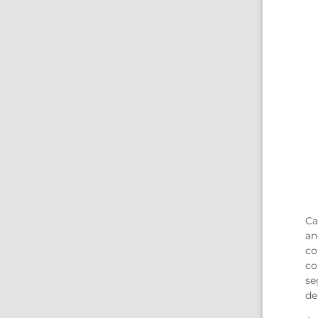
Ca
an
co
co
se
de