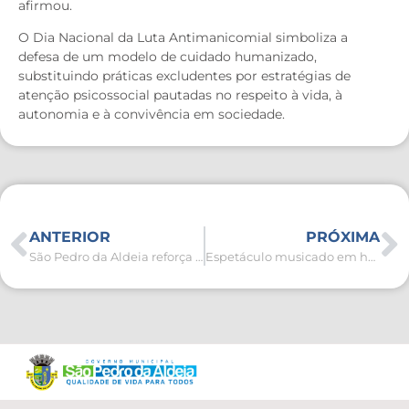
afirmou.
O Dia Nacional da Luta Antimanicomial simboliza a
defesa de um modelo de cuidado humanizado,
substituindo práticas excludentes por estratégias de
atenção psicossocial pautadas no respeito à vida, à
autonomia e à convivência em sociedade.
ANTERIOR
PRÓXIMA
São Pedro da Aldeia reforça ações de combate à exploração infantojuvenil durante Operação Maio Laranja
Espetáculo musicado em homenagem a Noel Rosa retorna ao Teatro Municipal nesta sexta-feira (22)