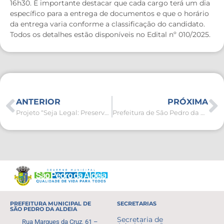
16h30. É importante destacar que cada cargo terá um dia
específico para a entrega de documentos e que o horário
da entrega varia conforme a classificação do candidato.
Todos os detalhes estão disponíveis no Edital nº 010/2025.
ANTERIOR
PRÓXIMA
Projeto “Seja Legal: Preservar é Fundamental” recolhe mais de 60kg de lixo na Trilha dos Cardeiros
Prefeitura de São Pedro da Aldeia avança na construção do novo Hospital Municipal
PREFEITURA MUNICIPAL DE
SECRETARIAS
SÃO PEDRO DA ALDEIA
Secretaria de
Rua Marques da Cruz, 61 –