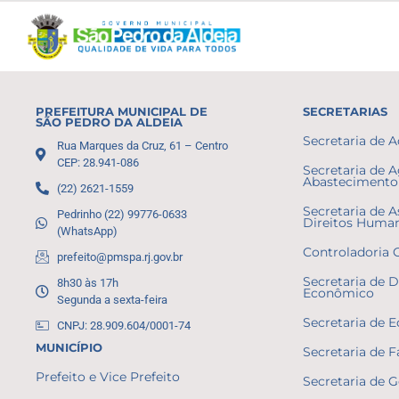
PREFEITURA MUNICIPAL DE
SECRETARIAS
SÃO PEDRO DA ALDEIA
Secretaria de 
Rua Marques da Cruz, 61 – Centro
CEP: 28.941-086
Secretaria de A
Abastecimento 
(22) 2621-1559
Secretaria de A
Pedrinho (22) 99776-0633
Direitos Huma
(WhatsApp)
Controladoria 
prefeito@pmspa.rj.gov.br
Secretaria de 
8h30 às 17h
Econômico
Segunda a sexta-feira
Secretaria de 
CNPJ: 28.909.604/0001-74
MUNICÍPIO
Secretaria de 
Prefeito e Vice Prefeito
Secretaria de 