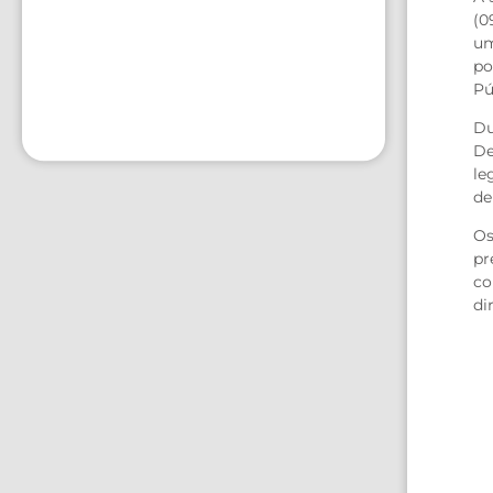
(0
um
po
Pú
Du
De
le
de
Os
pr
co
di