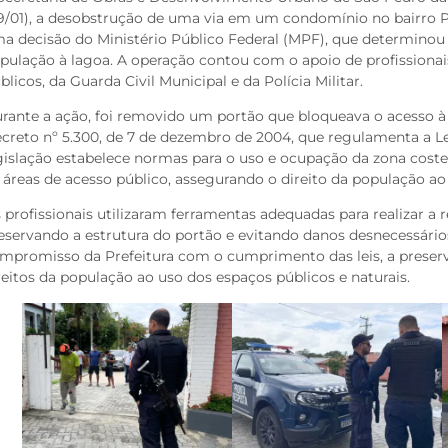
9/01), a desobstrução de uma via em um condomínio no bairro P
a decisão do Ministério Público Federal (MPF), que determinou a
pulação à lagoa. A operação contou com o apoio de profissionai
blicos, da Guarda Civil Municipal e da Polícia Militar.
rante a ação, foi removido um portão que bloqueava o acesso 
creto nº 5.300, de 7 de dezembro de 2004, que regulamenta a Lei
gislação estabelece normas para o uso e ocupação da zona costeir
 áreas de acesso público, assegurando o direito da população ao 
 profissionais utilizaram ferramentas adequadas para realizar 
eservando a estrutura do portão e evitando danos desnecessários.
mpromisso da Prefeitura com o cumprimento das leis, a preserv
reitos da população ao uso dos espaços públicos e naturais.