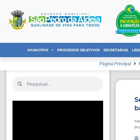
MUNICÍPIO
PROCESSOS SELETIVOS
SECRETARIAS
LEG
Página Principal
S
b
Me
po