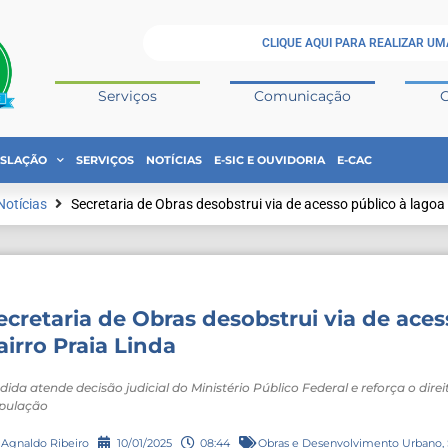
CLIQUE AQUI PARA REALIZAR UM
Serviços
Comunicação
ISLAÇÃO
SERVIÇOS
NOTÍCIAS
E-SIC E OUVIDORIA
E-CAC
Notícias
Secretaria de Obras desobstrui via de acesso público à lagoa
ecretaria de Obras desobstrui via de aces
airro Praia Linda
dida atende decisão judicial do Ministério Público Federal e reforça o dire
pulação
Agnaldo Ribeiro
10/01/2025
08:44
Obras e Desenvolvimento Urbano
,