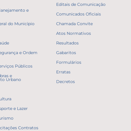
Editais de Comunicação
Planejamento e
Comunicados Oficiais
eral do Município
Chamada Convite
Atos Normativos
Saúde
Resultados
Segurança e Ordem
Gabaritos
Formulários
erviços Públicos
Erratas
bras e
to Urbano
Decretos
ultura
sporte e Lazer
Turismo
icitações Contratos