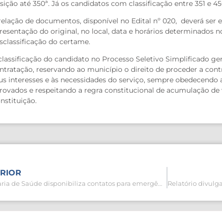
sição até 350ª. Já os candidatos com classificação entre 351 e
relação de documentos, disponível no Edital nº 020, deverá ser
resentação do original, no local, data e horários determinados n
sclassificação do certame.
classificação do candidato no Processo Seletivo Simplificado ge
ntratação, reservando ao município o direito de proceder a con
us interesses e às necessidades do serviço, sempre obedecendo a
rovados e respeitando a regra constitucional de acumulação de ví
nstituição.
RIOR
Secretaria de Saúde disponibiliza contatos para emergências durante o Carnaval