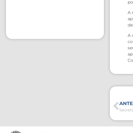
po
A 
ap
de
A 
co
se
ap
Co
ANTE