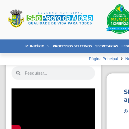
MUNICÍPIO
PROCESSOS SELETIVOS
SECRETARIAS
LEG
Página Principal
No
S
a