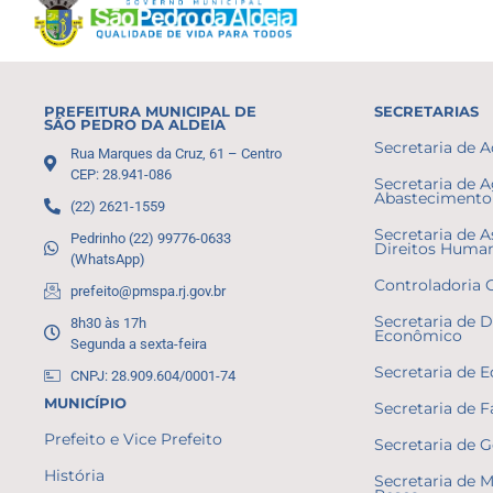
PREFEITURA MUNICIPAL DE
SECRETARIAS
SÃO PEDRO DA ALDEIA
Secretaria de 
Rua Marques da Cruz, 61 – Centro
CEP: 28.941-086
Secretaria de A
Abastecimento 
(22) 2621-1559
Secretaria de A
Pedrinho (22) 99776-0633
Direitos Huma
(WhatsApp)
Controladoria 
prefeito@pmspa.rj.gov.br
Secretaria de 
8h30 às 17h
Econômico
Segunda a sexta-feira
Secretaria de 
CNPJ: 28.909.604/0001-74
MUNICÍPIO
Secretaria de 
Prefeito e Vice Prefeito
Secretaria de 
História
Secretaria de 