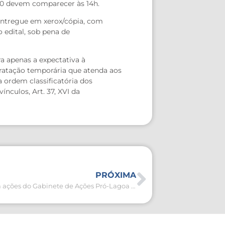
 450 devem comparecer às 14h.
 entregue em xerox/cópia, com
o edital, sob pena de
ra apenas a expectativa à
tratação temporária que atenda aos
 ordem classificatória dos
nculos, Art. 37, XVI da
PRÓXIMA
Relatório divulga ações do Gabinete de Ações Pró-Lagoa e Núcleo de Fiscalização aldeense