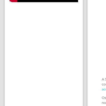
A 
co
ac
Os
no