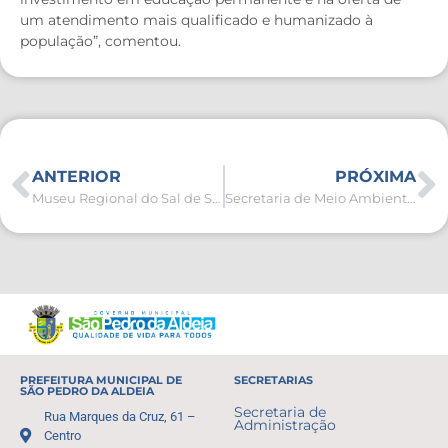
um atendimento mais qualificado e humanizado à
população”, comentou.
ANTERIOR
PRÓXIMA
Museu Regional do Sal de São Pedro da Aldeia impulsiona turismo educativo e registra 15 mil visitantes
Secretaria de Meio Ambiente divulga novo número de telefone para atendimento
PREFEITURA MUNICIPAL DE
SECRETARIAS
SÃO PEDRO DA ALDEIA
Secretaria de
Rua Marques da Cruz, 61 –
Administração
Centro