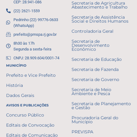
CEP: 28.941-086
Secretaria de Agricultura
Abastecimento e Trabalho
(22) 2621-1559
Secretaria de Assistência
Pedrinho (22) 99776-0633
Social e Direitos Humanos
(WhatsApp)
Controladoria Geral
prefeito@pmspa.rj.gov.br
Secretaria de
8h30 às 17h
Desenvolvimento
Segunda a sexta-feira
Econômico
CNPJ: 28.909.604/0001-74
Secretaria de Educação
MUNICÍPIO
Secretaria de Fazenda
Prefeito e Vice Prefeito
Secretaria de Governo
História
Secretaria de Meio
Ambiente e Pesca
Dados Gerais
Secretaria de Planejamento
AVISOS E PUBLICAÇÕES
e Gestão
Concurso Público
Procuradoria Geral do
Município
Editais de Convocação
PREVISPA
Editais de Comunicação