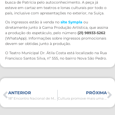
busca de Patrícia pelo autoconhecimento. A peça já
esteve em cartaz em teatros e lonas culturais por todo o
país, inclusive com apresentações no exterior, na Suíça.
Os ingressos estão à venda no
site Sympla
ou
diretamente junto à Gama Produção Artística, que assina
a produção do espetáculo, pelo número
(21) 98933-5262
(WhatsApp). Informações sobre ingressos promocionais
devem ser obtidas junto à produção.
O Teatro Municipal Dr. Átila Costa está localizado na Rua
Francisco Santos Silva, nº 555, no bairro Nova São Pedro.
ANTERIOR
PRÓXIMA
18º Encontro Nacional de Motociclistas acontece neste fim de semana em São Pedro da Aldeia
Cultura promove mais uma live tira-dúvidas sobre editais da Lei Paulo Gustavo neste sábado (09)