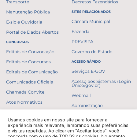
Transporte
Decretos Fazendários
Manutenção Pública
SITES RELACIONADOS
Câmara Municipal
E-sic e Ouvidoria
Fazenda
Portal de Dados Abertos
PREVISPA
CONCURSOS
Editais de Convocação
Governo do Estado
Editais de Concursos
ACESSO RÁPIDO
Serviços E-GOV
Editais de Comunicação
Acesso aos Sistemas (Login
Comunicados Oficiais
Único/gov.br)
Chamada Convite
Webmail
Atos Normativos
Administração
Resultados
Usamos cookies em nosso site para fornecer a
Gabaritos
experiência mais relevante, lembrando suas preferências
e visitas repetidas. Ao clicar em “Aceitar todos”, você
Formulários
concorda com o uso de TODOS os cookies. No entanto,