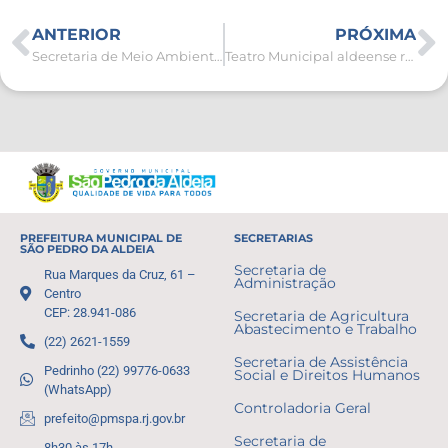
ANTERIOR
PRÓXIMA
Secretaria de Meio Ambiente e Pesca fortalece diálogo com comando da 8ª UPAM
Teatro Municipal aldeense recebe Festival Regional de Esquetes nesta quarta-feira (16)
PREFEITURA MUNICIPAL DE
SECRETARIAS
SÃO PEDRO DA ALDEIA
Secretaria de
Rua Marques da Cruz, 61 –
Administração
Centro
CEP: 28.941-086
Secretaria de Agricultura
Abastecimento e Trabalho
(22) 2621-1559
Secretaria de Assistência
Pedrinho (22) 99776-0633
Social e Direitos Humanos
(WhatsApp)
Controladoria Geral
prefeito@pmspa.rj.gov.br
Secretaria de
8h30 às 17h