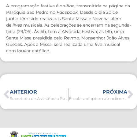
A programação festiva é
on-line
, transmitida na página da
Paróquia São Pedro no
Facebook
. Desde o dia 20 de
junho têm sido realizadas Santa Missa e Novena, além
de
lives
musicais. As celebrações se encerram na segunda-
feira (29/06). Às 6h, tem a Alvorada Festiva; às 18h, uma
Santa Missa presidida pelo Revmo. Monsenhor João Alves
Guedes. Após a Missa, será realizada uma
live
musical
com louvor católico.
ANTERIOR
PRÓXIMA
Secretaria de Assistência Social e CMDCA alertam para o trabalho infantil doméstico em tempo de pandemia
Escolas adaptam atendimento para alcançar realidade de pais e alunos durante a pandemia