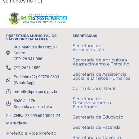
sementes no […]
PREFEITURA MUNICIPAL DE
SECRETARIAS
SÃO PEDRO DA ALDEIA
Secretaria de
Rua Marques da Cruz, 61 –
Administração
Centro
CEP: 28.941-086
Secretaria de Agricultura
Abastecimento e Trabalho
(22) 2621-1559
Secretaria de Assistência
Pedrinho (22) 99776-0633
Social e Direitos Humanos
(WhatsApp)
Controladoria Geral
prefeito@pmspa.rj.gov.br
Secretaria de
8h30 às 17h
Desenvolvimento
Segunda a sexta-feira
Econômico
CNPJ: 28.909.604/0001-74
Secretaria de Educação
MUNICÍPIO
Secretaria de Fazenda
Prefeito e Vice Prefeito
Secretaria de Governo