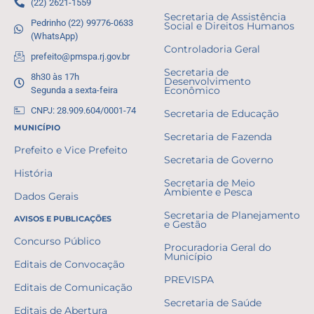
(22) 2621-1559
Secretaria de Assistência
Pedrinho (22) 99776-0633
Social e Direitos Humanos
(WhatsApp)
Controladoria Geral
prefeito@pmspa.rj.gov.br
Secretaria de
8h30 às 17h
Desenvolvimento
Segunda a sexta-feira
Econômico
CNPJ: 28.909.604/0001-74
Secretaria de Educação
MUNICÍPIO
Secretaria de Fazenda
Prefeito e Vice Prefeito
Secretaria de Governo
História
Secretaria de Meio
Ambiente e Pesca
Dados Gerais
Secretaria de Planejamento
AVISOS E PUBLICAÇÕES
e Gestão
Concurso Público
Procuradoria Geral do
Município
Editais de Convocação
PREVISPA
Editais de Comunicação
Secretaria de Saúde
Editais de Abertura