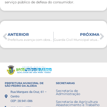
serviço público de defesa do consumidor.
ANTERIOR
PRÓXIMA
Prefeitura avança com obras de revitalização na Escola Municipal Rubem Arruda Câmara
Guarda Civil Municipal atua em ocorrências de violência doméstica e apreensão de veículo adulterado
PREFEITURA MUNICIPAL DE
SECRETARIAS
SÃO PEDRO DA ALDEIA
Secretaria de
Rua Marques da Cruz, 61 –
Administração
Centro
CEP: 28.941-086
Secretaria de Agricultura
Abastecimento e Trabalho