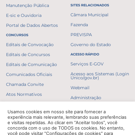
Manutenção Pública
SITES RELACIONADOS
Câmara Municipal
E-sic e Ouvidoria
Fazenda
Portal de Dados Abertos
PREVISPA
CONCURSOS
Editais de Convocação
Governo do Estado
Editais de Concursos
ACESSO RÁPIDO
Serviços E-GOV
Editais de Comunicação
Acesso aos Sistemas (Login
Comunicados Oficiais
Único/gov.br)
Chamada Convite
Webmail
Atos Normativos
Administração
Resultados
Usamos cookies em nosso site para fornecer a
Gabaritos
experiência mais relevante, lembrando suas preferências
e visitas repetidas. Ao clicar em “Aceitar todos”, você
Formulários
concorda com o uso de TODOS os cookies. No entanto,
você pode visitar "Configurações de cookies" para
Erratas