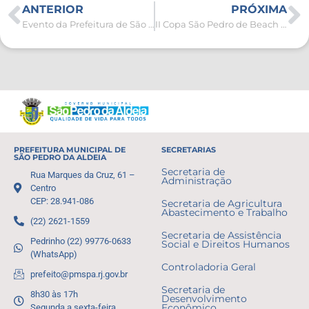
ANTERIOR
PRÓXIMA
Evento da Prefeitura de São Pedro da Aldeia alerta para a prevenção à hanseníase
II Copa São Pedro de Beach Soccer: equipes do sub-21 brilham na rodada da segunda-feira (22)
PREFEITURA MUNICIPAL DE
SECRETARIAS
SÃO PEDRO DA ALDEIA
Secretaria de
Rua Marques da Cruz, 61 –
Administração
Centro
CEP: 28.941-086
Secretaria de Agricultura
Abastecimento e Trabalho
(22) 2621-1559
Secretaria de Assistência
Pedrinho (22) 99776-0633
Social e Direitos Humanos
(WhatsApp)
Controladoria Geral
prefeito@pmspa.rj.gov.br
Secretaria de
8h30 às 17h
Desenvolvimento
Segunda a sexta-feira
Econômico